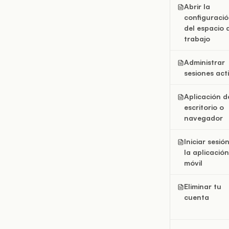
Abrir la
configuraci
del espacio 
trabajo
Administrar
sesiones act
Aplicación d
escritorio o
navegador
Iniciar sesió
la aplicación
móvil
Eliminar tu
cuenta