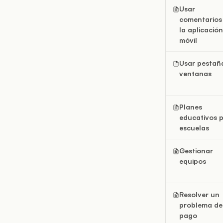
Usar
comentarios
la aplicación
móvil
Usar pestañ
ventanas
Planes
educativos 
escuelas
Gestionar
equipos
Resolver un
problema de
pago