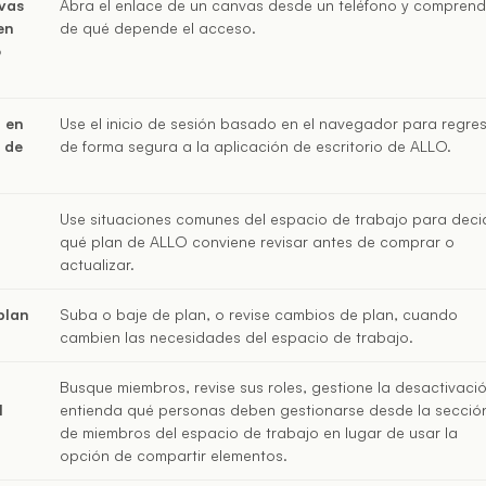
vas
Abra el enlace de un canvas desde un teléfono y compren
en
de qué depende el acceso.
o
n en
Use el inicio de sesión basado en el navegador para regre
n de
de forma segura a la aplicación de escritorio de ALLO.
n
Use situaciones comunes del espacio de trabajo para decid
qué plan de ALLO conviene revisar antes de comprar o
actualizar.
plan
Suba o baje de plan, o revise cambios de plan, cuando
cambien las necesidades del espacio de trabajo.
Busque miembros, revise sus roles, gestione la desactivaci
l
entienda qué personas deben gestionarse desde la secció
de miembros del espacio de trabajo en lugar de usar la
opción de compartir elementos.