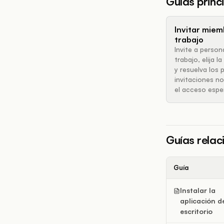
Guías princ
Invitar miem
trabajo
Invite a perso
trabajo, elija 
y resuelva los
invitaciones n
el acceso espe
Guías rela
Guía
Instalar la
aplicación d
escritorio