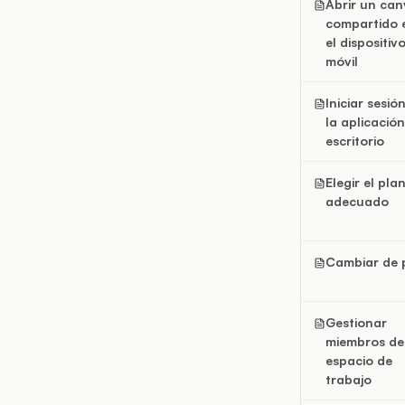
Abrir un can
compartido 
el dispositiv
móvil
Iniciar sesió
la aplicació
escritorio
Elegir el pla
adecuado
Cambiar de 
Gestionar
miembros de
espacio de
trabajo