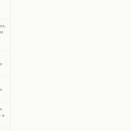
os,
as
to
ón
en
o a