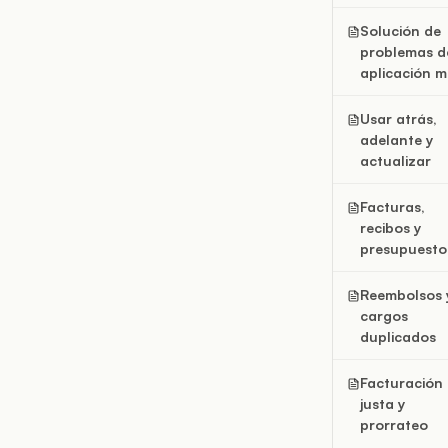
Solución de
problemas d
aplicación m
Usar atrás,
adelante y
actualizar
Facturas,
recibos y
presupuesto
Reembolsos 
cargos
duplicados
Facturación
justa y
prorrateo