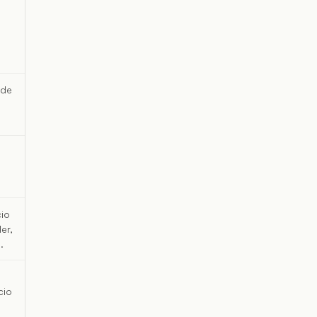
 de
io
er,
.
cio