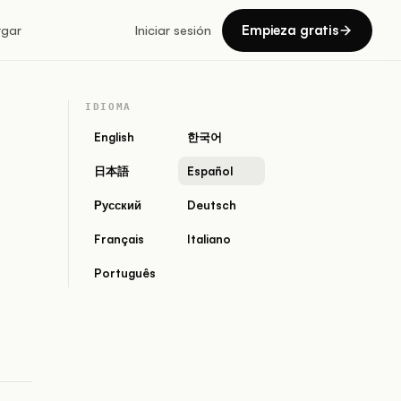
Empieza gratis
rgar
Iniciar sesión
IDIOMA
English
한국어
日本語
Español
Русский
Deutsch
Français
Italiano
Português