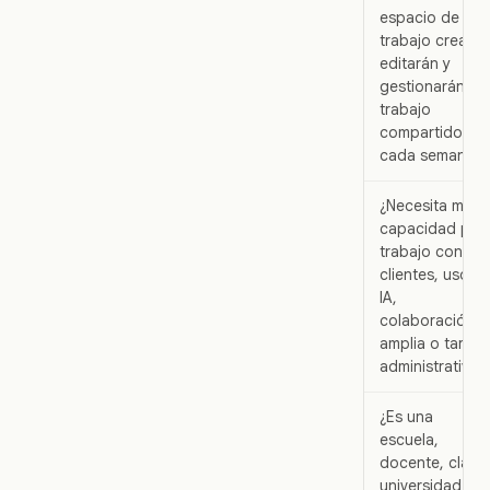
espacio de
trabajo crearán
editarán y
gestionarán
trabajo
compartido
cada semana?
¿Necesita más
capacidad par
trabajo con
clientes, uso d
IA,
colaboración
amplia o tareas
administrativas
¿Es una
escuela,
docente, clase,
universidad o