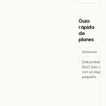
Guía
rápida
de
planes
Situación
Está probando
ALLO solo o
con un equipo
pequeño