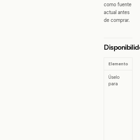
como fuente
actual antes
de comprar.
Disponibili
Elemento
D
Úselo
E
para
p
d
t
S
B
E
C
c
g