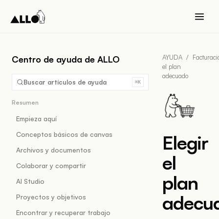
AYUDA
/
Facturaci
Centro de ayuda de ALLO
el plan
adecuado
Buscar artículos de ayuda
⌘K
Resumen
Empieza aquí
Conceptos básicos de canvas
Elegir
Archivos y documentos
el
Colaborar y compartir
plan
AI Studio
adecu
Proyectos y objetivos
Encontrar y recuperar trabajo