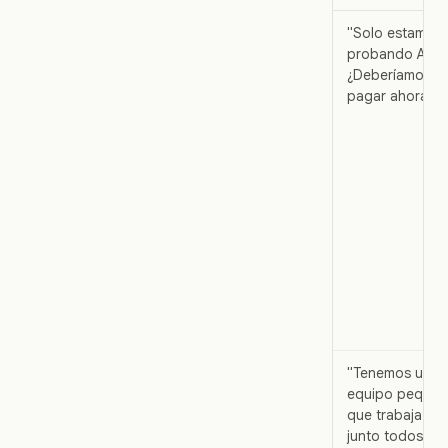
"Solo estamos
probando ALLO
¿Deberíamos
pagar ahora?"
"Tenemos un
equipo peque
que trabaja
junto todos los