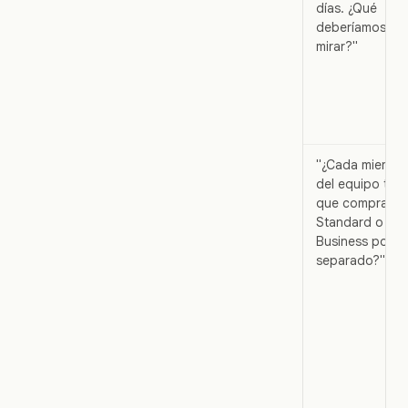
días. ¿Qué
deberíamos
mirar?"
"¿Cada miembr
del equipo tien
que comprar
Standard o
Business por
separado?"