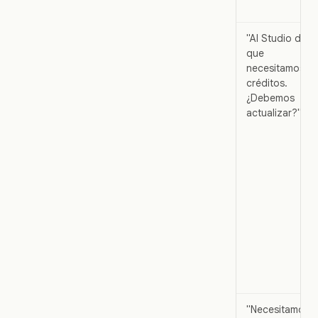
"AI Studio dice
que
necesitamos
créditos.
¿Debemos
actualizar?"
"Necesitamos