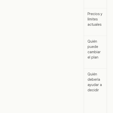
p
Precios y
U
límites
l
actuales
a
F
Quién
A
puede
d
cambiar
t
el plan
a
d
Quién
E
debería
d
ayudar a
t
decidir
a
d
e
e
c