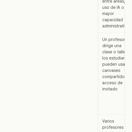
entre áreas,
uso de IA o
mayor
capacidad
administrativa
Un profesor
dirige una
clase o taller y
los estudiantes
pueden usar
canvases
compartidos o
acceso de
invitado
Varios
profesores o