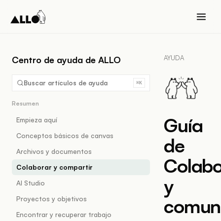
AYUDA
Centro de ayuda de ALLO
Buscar artículos de ayuda
⌘K
Resumen
Guía
Empieza aquí
Conceptos básicos de canvas
de
Archivos y documentos
Colabo
Colaborar y compartir
y
AI Studio
Proyectos y objetivos
comun
Encontrar y recuperar trabajo