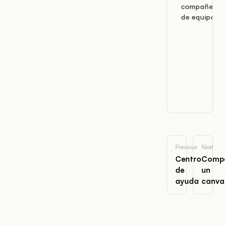
compañero
de equipo
Previous
Next
Centro
Compa
de
un
ayuda
canva