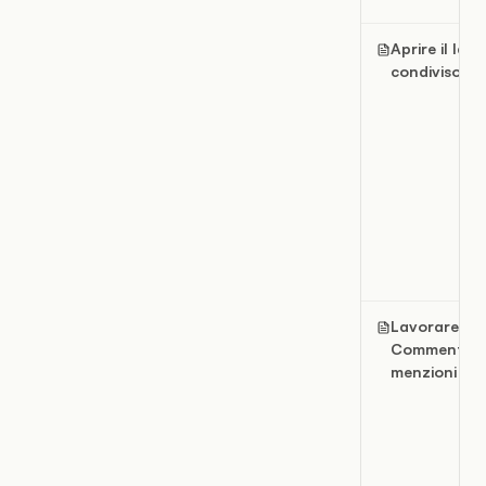
Aprire il lav
condiviso
Lavorare co
Commenti e
menzioni