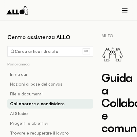
AIUTO
Centro assistenza ALLO
Cerca articoli di aiuto
⌘K
Panoramica
Guida
Inizia qui
Nozioni di base del canvas
a
File e documenti
Collab
Collaborare e condividere
e
AI Studio
Progetti e obiettivi
comun
Trovare e recuperare il lavoro