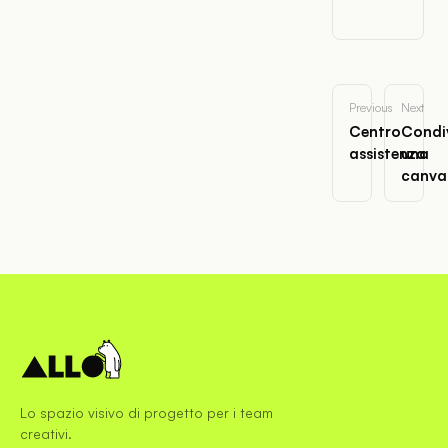
Previous
Next
Centro
Condi
assistenza
una
canva
Lo spazio visivo di progetto per i team
creativi.