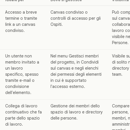
Accesso a breve
Canvas condiviso o
Può comp
termine o tramite
controlli di accesso per gli
sul canva
link a un canvas
Ospiti.
collabora
condiviso.
lavoro co
visibile n
Persone.
Un utente non
Nel menu Gestisci membri
Visibile s
membro invitato a
del progetto, in Condividi
di solito
un lavoro
sul canvas e negli elenchi
directory
specifico, spesso
dei permessi degli elementi
team.
tramite e-mail o
in cui è supportato
condivisione
l'accesso esterno.
dell'elemento.
Collega di lavoro
Gestione dei membri dello
Compare n
continuativo che fa
spazio di lavoro e directory
persone, 
parte dello spazio
delle persone.
membri, n
di lavoro.
amministr