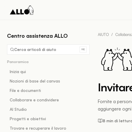
AIUTO
/
Collabora
Centro assistenza ALLO
Cerca articoli di aiuto
⌘K
Panoramica
Inizia qui
Nozioni di base del canvas
Invitar
File e documenti
Collaborare e condividere
Fornite a person
aggiungere ogni
AI Studio
Progetti e obiettivi
8 min di lettur
Trovare e recuperare il lavoro