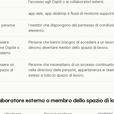
l'accesso agli Ospiti o ai collaboratori esterni.
app web, app desktop e flussi di revisione supportati
e persone
I membri che dispongono del permesso di condivisi
elemento.
ssere
Persone che hanno bisogno di accedere a un lavor
me Ospite o
devono diventare membri dello spazio di lavoro.
esterno
ssere un
Persone che necessitano di un accesso continuativo 
pazio di
nella directory delle persone, appartenenza ai team
esteso a tutto lo spazio di lavoro.
laboratore esterno o membro dello spazio di l
Ideale per
Dove si gestisce
Visibilità