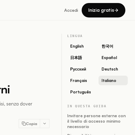
Inizia gratis
Accedi
LINGUA
English
한국어
日本語
Español
Русский
Deutsch
Français
Italiano
rni
Português
isi, senza dover
IN QUESTA GUIDA
Invitare persone esterne con
il livello di accesso minimo
Copia
necessario