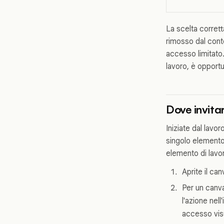
La scelta corrett
rimosso dal conte
accesso limitato.
lavoro, è opport
Dove invitar
Iniziate dal lavo
singolo elemento; 
elemento di lavor
Aprite il can
Per un canva
l'azione nell
accesso visu