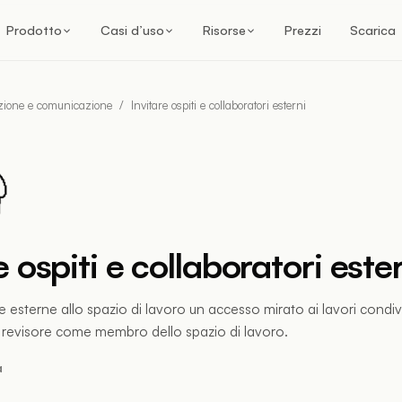
Prodotto
Casi d’uso
Risorse
Prezzi
Scarica
zione e comunicazione
/
Invitare ospiti e collaboratori esterni
e ospiti e collaboratori este
e esterne allo spazio di lavoro un accesso mirato ai lavori condiv
 revisore come membro dello spazio di lavoro.
a