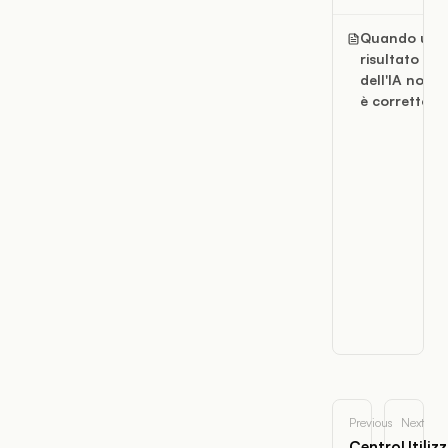
Quando un
risultato
dell'IA non
è corretto
Previous
Next
Centro
Utiliz