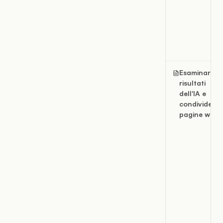
Esaminare i
risultati
dell'IA e
condividere
pagine web