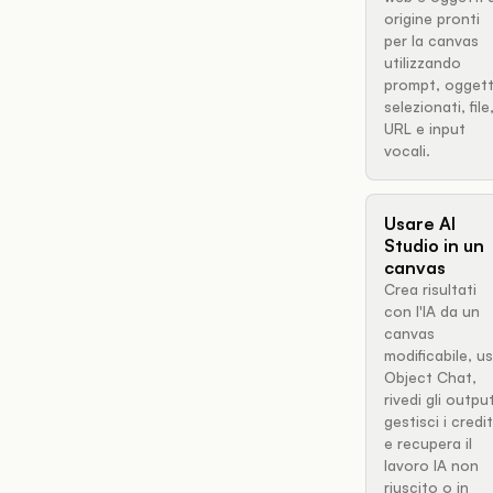
origine pronti
per la canvas
utilizzando
prompt, oggett
selezionati, file
URL e input
vocali.
Usare AI
Studio in un
canvas
Crea risultati
con l'IA da un
canvas
modificabile, u
Object Chat,
rivedi gli outpu
gestisci i credit
e recupera il
lavoro IA non
riuscito o in