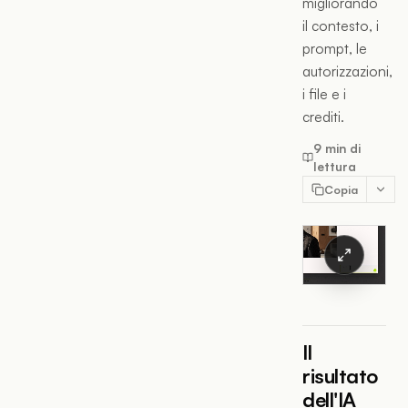
migliorando
il contesto, i
prompt, le
autorizzazioni,
i file e i
crediti.
9 min di
lettura
Copia
Il
risultato
dell'IA