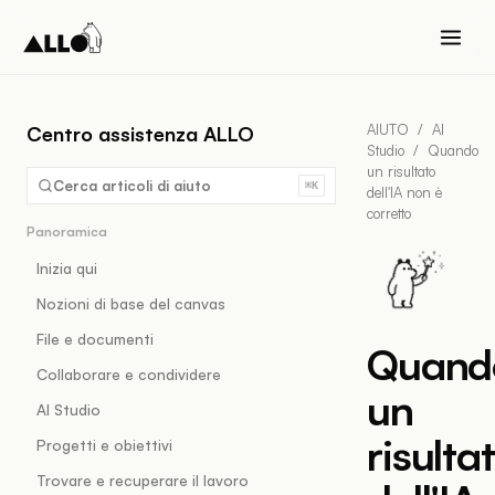
AIUTO
/
AI
Centro assistenza ALLO
Studio
/
Quando
un risultato
Cerca articoli di aiuto
⌘K
dell'IA non è
corretto
Panoramica
Inizia qui
Nozioni di base del canvas
File e documenti
Quand
Collaborare e condividere
un
AI Studio
risulta
Progetti e obiettivi
Trovare e recuperare il lavoro