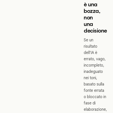
è una
bozza,
non
una
decisione
Se un
risultato
dell'IA è
errato, vago,
incompleto,
inadeguato
nei toni,
basato sulla
fonte errata
o bloccato in
fase di
elaborazione,