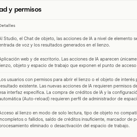
dad y permisos
Detalles
AI Studio, el Chat de objeto, las acciones de IA a nivel de elemento s
entrada de voz y los resultados generados en el lienzo.
Aplicación web y de escritorio. Las acciones de IA aparecen únicame
lienzo, objeto y espacio de trabajo que exponen el punto de acceso
Los usuarios con permisos para abrir el lienzo o el objeto de interés 
resultado existente. Las nuevas acciones de IA requieren permisos d
esa interfaz específica. La compra de créditos de IA y la configuraci
automática (Auto-reload) requieren perfil de administrador de espaci
Acceso al lienzo en modo de solo lectura, tipo de objeto no compati
incompletos o fallidos, saldo de créditos insuficiente, marcador de p
procesamiento eliminado o desactivación del espacio de trabajo.