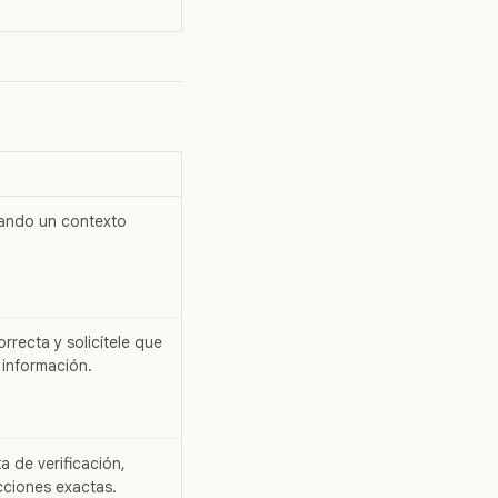
rando un contexto
rrecta y solicítele que
 información.
ta de verificación,
cciones exactas.