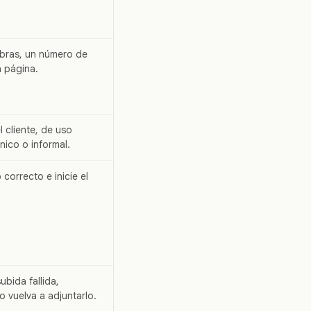
abras, un número de
a página.
l cliente, de uso
cnico o informal.
correcto e inicie el
ubida fallida,
o vuelva a adjuntarlo.