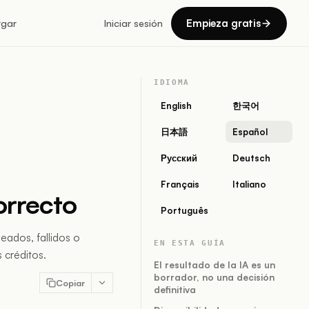
Empieza gratis
rgar
Iniciar sesión
IDIOMA
English
한국어
日本語
Español
Русский
Deutsch
Français
Italiano
orrecto
Português
eados, fallidos o
EN ESTA GUÍA
 créditos.
El resultado de la IA es un
borrador, no una decisión
Copiar
definitiva