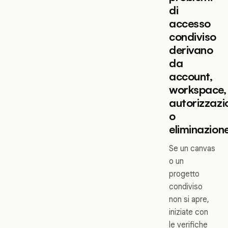
di
accesso
condiviso
derivano
da
account,
workspace,
autorizzazi
o
eliminazion
Se un canvas
o un
progetto
condiviso
non si apre,
iniziate con
le verifiche