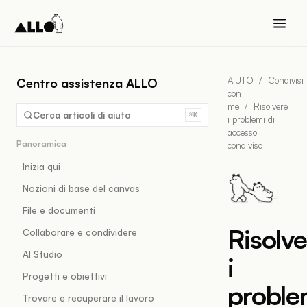
AIUTO
/
Condivisi
Centro assistenza ALLO
con
me
/
Risolvere
Cerca articoli di aiuto
⌘K
i problemi di
accesso
Panoramica
condiviso
Inizia qui
Nozioni di base del canvas
File e documenti
Risolve
Collaborare e condividere
AI Studio
i
Progetti e obiettivi
proble
Trovare e recuperare il lavoro