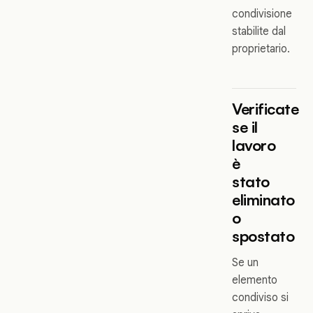
condivisione
stabilite dal
proprietario.
Verificate
se il
lavoro
è
stato
eliminato
o
spostato
Se un
elemento
condiviso si