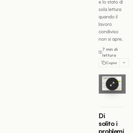
e lo stato di
sola lettura
quando il
lavoro
condiviso
non si apre.
7 min di
lettura
Copia
Di
solito i
problemi