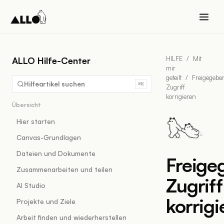
HILFE
/
Mit
ALLO Hilfe-Center
mir
geteilt
/
Freigegebe
Hilfeartikel suchen
⌘K
Zugriff
korrigieren
Übersicht
Hier starten
Canvas-Grundlagen
Dateien und Dokumente
Freige
Zusammenarbeiten und teilen
Zugriff
AI Studio
korrigi
Projekte und Ziele
Arbeit finden und wiederherstellen