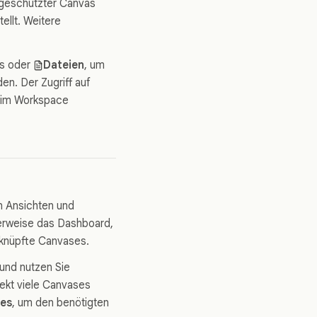
bgeschützter Canvas
tellt. Weitere
ls oder
Dateien
, um
en. Der Zugriff auf
i im Workspace
en Ansichten und
herweise das Dashboard,
erknüpfte Canvases.
und nutzen Sie
ekt viele Canvases
ses
, um den benötigten