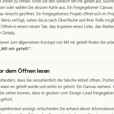
Arbeit zu öffnen, rufen Sie den Bereich Mit mir geteilt auf, suc
ken oder wählen Sie dessen Karte aus. Ein freigegebener Canvas
as-Ansicht geöffnet. Ein freigegebenes Projekt öffnet sich im Pr
 Menü verfügt, sehen Sie je nach Oberfläche und Ihrer Rolle mög
 Öffnen in einem neuen Tab, das Kopieren eines Links, das Markie
 Details.
ionen zum allgemeinen Konzept von Mit mir geteilt finden Sie unte
„Mit mir geteilt“
.
or dem Öffnen lesen
erhindern, dass Sie versehentlich die falsche Arbeit öffnen. Prüfe
 wann es geteilt wurde und wohin es gehört. Ein Canvas namens
n Sie sehen können, dass er gestern vom Design-Lead freigegebe
 gehört.
Projektkontext anzeigt, entscheiden Sie anhand dieser Information