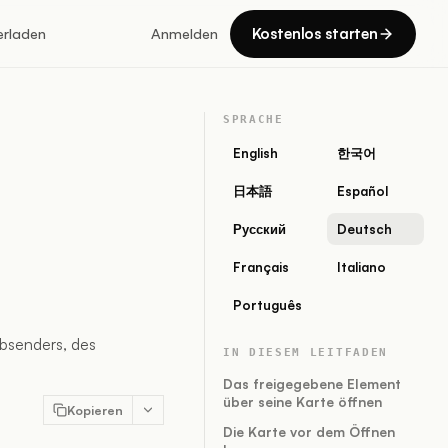
Kostenlos starten
erladen
Anmelden
SPRACHE
English
한국어
日本語
Español
Русский
Deutsch
Français
Italiano
Português
bsenders, des
IN DIESEM LEITFADEN
Das freigegebene Element
über seine Karte öffnen
Kopieren
Die Karte vor dem Öffnen