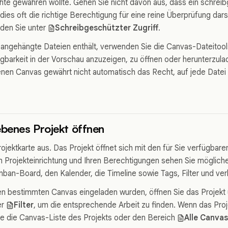
te gewähren wollte. Gehen Sie nicht davon aus, dass ein schrei
a dies oft die richtige Berechtigung für eine reine Überprüfung dars
nden Sie unter
Schreibgeschützter Zugriff
.
 angehängte Dateien enthält, verwenden Sie die Canvas-Dateitoo
gbarkeit in der Vorschau anzuzeigen, zu öffnen oder herunterzulad
enen Canvas gewährt nicht automatisch das Recht, auf jede Date
ebenes Projekt öffnen
rojektkarte aus. Das Projekt öffnet sich mit den für Sie verfügbar
h Projekteinrichtung und Ihren Berechtigungen sehen Sie möglic
anban-Board, den Kalender, die Timeline sowie Tags, Filter und v
en bestimmten Canvas eingeladen wurden, öffnen Sie das Projekt 
er
Filter
, um die entsprechende Arbeit zu finden. Wenn das Proj
Sie die Canvas-Liste des Projekts oder den Bereich
Alle Canva