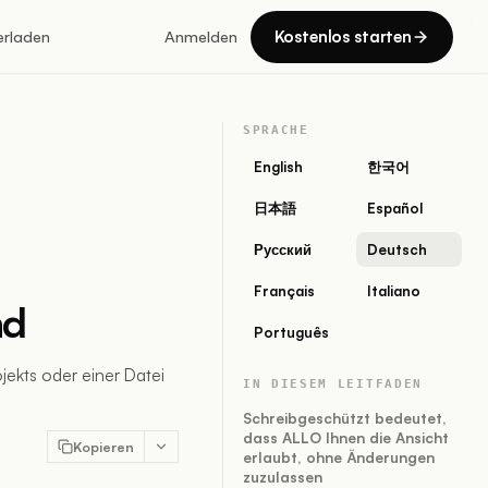
Kostenlos starten
erladen
Anmelden
SPRACHE
English
한국어
日本語
Español
Русский
Deutsch
Français
Italiano
nd
Português
jekts oder einer Datei
IN DIESEM LEITFADEN
Schreibgeschützt bedeutet,
dass ALLO Ihnen die Ansicht
Kopieren
erlaubt, ohne Änderungen
zuzulassen