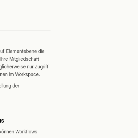
f auf Elementebene die
Ihre Mitgliedschaft
licherweise nur Zugriff
onen im Workspace.
llung der
us
 können Workflows