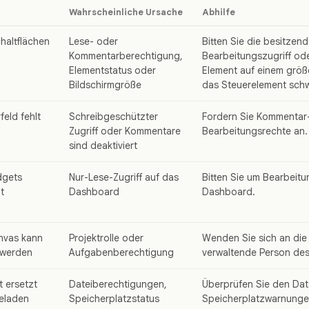
Wahrscheinliche Ursache
Abhilfe
haltflächen
Lese- oder
Bitten Sie die besitzen
Kommentarberechtigung,
Bearbeitungszugriff ode
Elementstatus oder
Element auf einem größe
Bildschirmgröße
das Steuerelement schwe
eld fehlt
Schreibgeschützter
Fordern Sie Kommentar
Zugriff oder Kommentare
Bearbeitungsrechte an.
sind deaktiviert
dgets
Nur-Lese-Zugriff auf das
Bitten Sie um Bearbeitu
t
Dashboard
Dashboard.
nvas kann
Projektrolle oder
Wenden Sie sich an die
 werden
Aufgabenberechtigung
verwaltende Person des
t ersetzt
Dateiberechtigungen,
Überprüfen Sie den Date
eladen
Speicherplatzstatus
Speicherplatzwarnunge