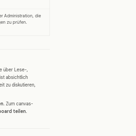
er Administration, die
en zu prüfen.
ie über Lese-,
st absichtlich
t zu diskutieren,
en
. Zum canvas-
oard teilen
.