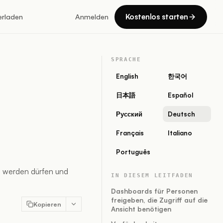
Kostenlos starten
erladen
Anmelden
SPRACHE
English
한국어
日本語
Español
Русский
Deutsch
Français
Italiano
Português
 werden dürfen und
IN DIESEM LEITFADEN
Dashboards für Personen
freigeben, die Zugriff auf die
Kopieren
Ansicht benötigen