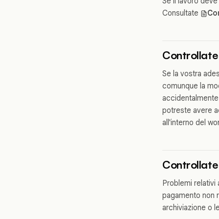
Se il lavoro deve 
Consultate
Com
Controllate
Se la vostra ades
comunque la modi
accidentalmente 
potreste avere ac
all'interno del w
Controllate 
Problemi relativi
pagamento non riu
archiviazione o l