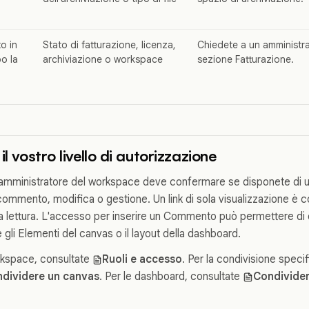
o in
Stato di fatturazione, licenza,
Chiedete a un amministrat
po la
archiviazione o workspace
sezione Fatturazione.
il vostro livello di autorizzazione
o l'amministratore del workspace deve confermare se disponete di 
commento, modifica o gestione. Un link di sola visualizzazione è c
la lettura. L'accesso per inserire un Commento può permettere di 
 gli Elementi del canvas o il layout della dashboard.
orkspace, consultate
Ruoli e accesso
. Per la condivisione speci
dividere un canvas
. Per le dashboard, consultate
Condivide