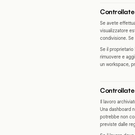
Controllate
Se avete effettu
visualizzatore es
condivisione. Se
Se il proprietario
rimuovere e aggi
un workspace, p
Controllate
Il lavoro archivia
Una dashboard nel
potrebbe non com
previste dalle re