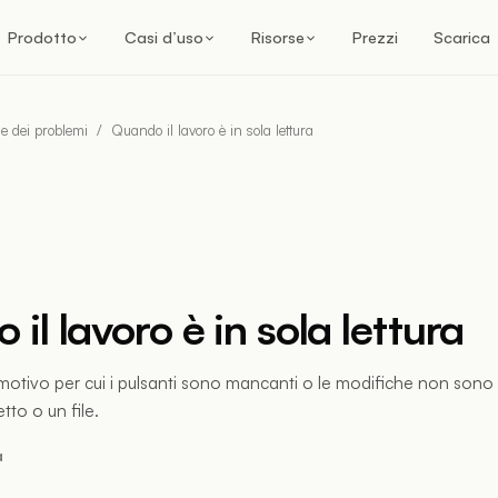
Prodotto
Casi d’uso
Risorse
Prezzi
Scarica
e dei problemi
/
Quando il lavoro è in sola lettura
il lavoro è in sola lettura
otivo per cui i pulsanti sono mancanti o le modifiche non sono d
tto o un file.
a