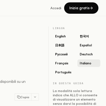
Inizia gratis
Accedi
LINGUA
English
한국어
日本語
Español
Русский
Deutsch
Français
Italiano
Português
isponibili su un
IN QUESTA GUIDA
La modalità sola lettura
indica che ALLO vi consente
Copia
di visualizzare un elemento
senza darvi la possibilità di