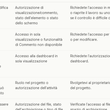
difica
Autorizzazione di
Richiedete l'accesso in m
visualizzazione/commento,
o riaprite il lavoro su u
stato dell'elemento o stato
se il controllo è difficil
dello schermo
Accesso in sola
Richiedete l'accesso pe
visualizzazione o funzionalità
o per modificare.
di Commento non disponibile
Accesso alla dashboard in
Richiedete l'autorizzazio
sola visualizzazione
dashboard.
e
Ruolo nel progetto o
Rivolgetevi al proprietari
può
autorizzazione dell'attività
del progetto.
ato
essere
Autorizzazione del file, stato
Verificate l'accesso al file
dell'archiviazione o tipo di file
spazio di archiviazione.