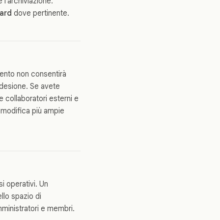
e l'archiviazione.
oard
dove pertinente.
emento non consentirà
adesione. Se avete
 collaboratori esterni e
i modifica più ampie
si operativi. Un
llo spazio di
amministratori e membri.