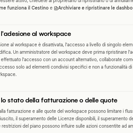
essere attivo, chiedete al proprietario di ripristinarlo o di annullarn
e funziona il Cestino
e
Archiviare e ripristinare le dashb
 l'adesione al workspace
ione al workspace è disattivata, l'accesso a livello di singolo el
fica. Un amministratore del workspace deve prima ripristinare l'
effettuato l'accesso con un account alternativo, collaborate come
cesso solo ad elementi condivisi specifici e non a funzionalità d
orkspace.
lo stato della fatturazione o delle quote
 alla fatturazione e alle quote del workspace possono limitare i flus
scito, il superamento delle Licenze disponibili, il superamento de
e restrizioni del piano possono influire sulle azioni consentite ad 