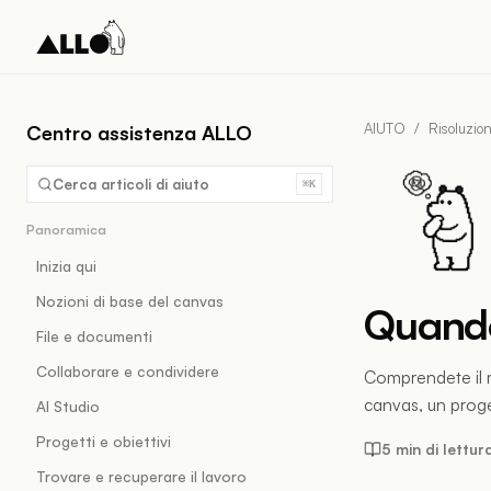
AIUTO
/
Risoluzion
Centro assistenza ALLO
Cerca articoli di aiuto
⌘K
Panoramica
Inizia qui
Nozioni di base del canvas
Quando 
File e documenti
Collaborare e condividere
Comprendete il m
canvas, un proge
AI Studio
Progetti e obiettivi
5 min di lettur
Trovare e recuperare il lavoro