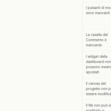
I pulsanti di mo
sono mancanti
La casella del
Commento è
mancante
I widget della
dashboard non
possono esser
spostati
Il canvas del
progetto non 
essere modific
Il file non può 
sostituito o