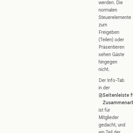
werden. Die
normalen
Steuerelemente
zum
Freigeben
(Teilen) oder
Präsentieren
sehen Gäste
hingegen
nicht.
Der Info-Tab
in der
Seitenleiste f
Zusammenarb
ist für
Mitglieder
gedacht, und
ein Teil der