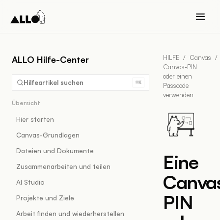
HILFE
/
Canvas
/
ALLO Hilfe-Center
Canvas-PIN
oder einen
Hilfeartikel suchen
⌘K
Passcode
verwenden
Übersicht
Hier starten
Canvas-Grundlagen
Dateien und Dokumente
Eine
Zusammenarbeiten und teilen
Canva
AI Studio
PIN
Projekte und Ziele
Arbeit finden und wiederherstellen