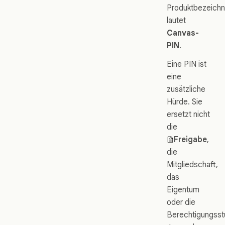
Produktbezeich
lautet
Canvas-
PIN
.
Eine PIN ist
eine
zusätzliche
Hürde. Sie
ersetzt nicht
die
Freigabe
,
die
Mitgliedschaft,
das
Eigentum
oder die
Berechtigungsst