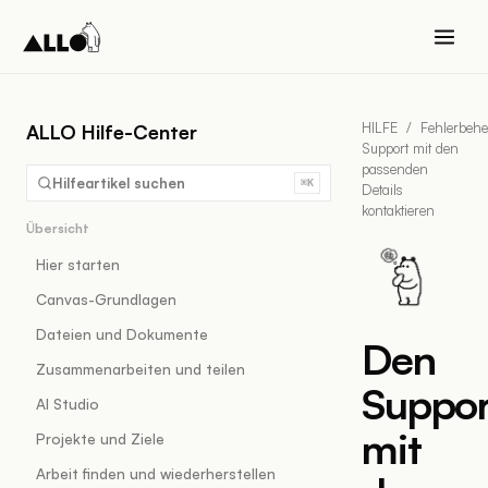
HILFE
/
Fehlerbeh
ALLO Hilfe-Center
Support mit den
passenden
Hilfeartikel suchen
⌘K
Details
kontaktieren
Übersicht
Hier starten
Canvas-Grundlagen
Dateien und Dokumente
Den
Zusammenarbeiten und teilen
Suppor
AI Studio
mit
Projekte und Ziele
Arbeit finden und wiederherstellen