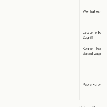
Wer hat es gete
Letzter erfolgr
Zugriff
Können Teammit
darauf zugreif
Papierkorb-/Ar