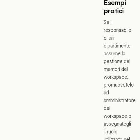
Esempi
pratici
Se il
responsabile
di un
dipartimento
assume la
gestione dei
membri del
workspace,
promuovetelo
ad
amministratore
del
workspace o
assegnategli
il ruolo
utilizzato nel