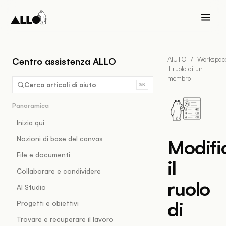
AIUTO
/
Workspac
Centro assistenza ALLO
il ruolo di un
membro
Cerca articoli di aiuto
⌘K
Panoramica
Inizia qui
Nozioni di base del canvas
Modifi
File e documenti
il
Collaborare e condividere
ruolo
AI Studio
di
Progetti e obiettivi
Trovare e recuperare il lavoro