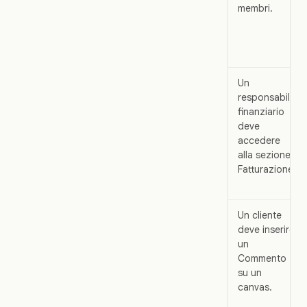
membri.
Un
responsabile
finanziario
deve
accedere
alla sezione
Fatturazione.
Un cliente
deve inserire
un
Commento
su un
canvas.