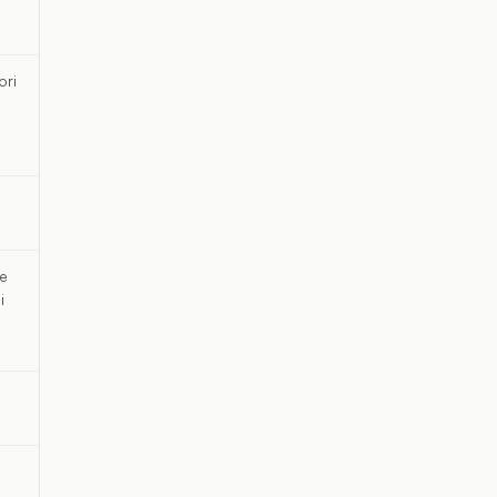
ori
 e
i