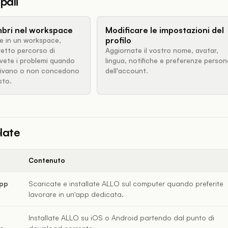
pali
mbri nel workspace
Modificare le impostazioni del
profilo
ne in un workspace,
rretto percorso di
Aggiornate il vostro nome, avatar,
lvete i problemi quando
lingua, notifiche e preferenze persona
arrivano o non concedono
dell'account.
sto.
late
Contenuto
app
Scaricate e installate ALLO sul computer quando preferite
lavorare in un'app dedicata.
Installate ALLO su iOS o Android partendo dal punto di