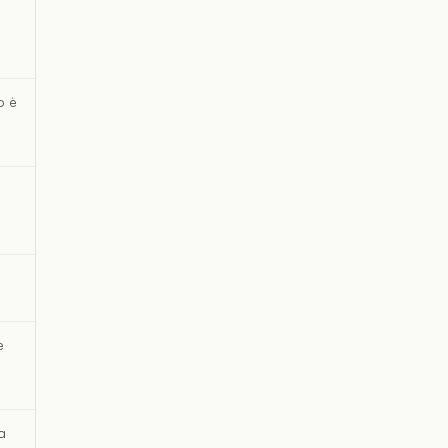
o è
e
a