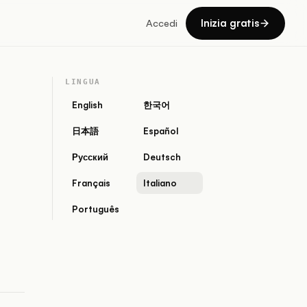
Inizia gratis
Accedi
LINGUA
English
한국어
日本語
Español
Русский
Deutsch
Français
Italiano
Português