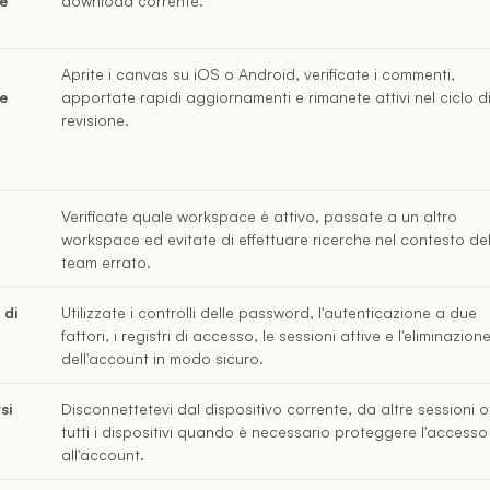
ne
download corrente.
Aprite i canvas su iOS o Android, verificate i commenti,
ne
apportate rapidi aggiornamenti e rimanete attivi nel ciclo d
a
revisione.
Verificate quale workspace è attivo, passate a un altro
workspace ed evitate di effettuare ricerche nel contesto de
team errato.
 di
Utilizzate i controlli delle password, l'autenticazione a due
fattori, i registri di accesso, le sessioni attive e l'eliminazion
dell'account in modo sicuro.
si
Disconnettetevi dal dispositivo corrente, da altre sessioni 
tutti i dispositivi quando è necessario proteggere l'accesso
all'account.