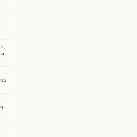
si,
ici
e
nza
ne