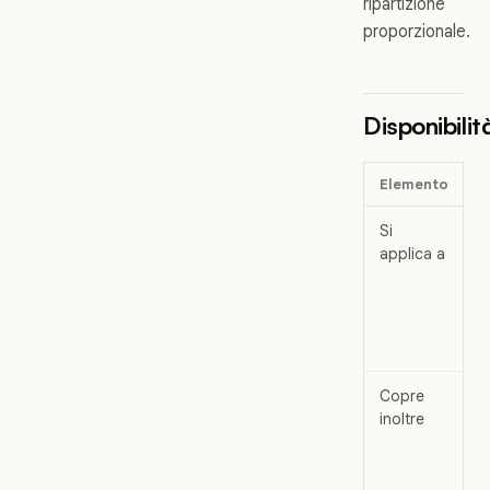
ripartizione
proporzionale.
Disponibilit
Elemento
D
Si
A
applica a
p
i
p
p
l
Copre
M
inoltre
p
a
f
p