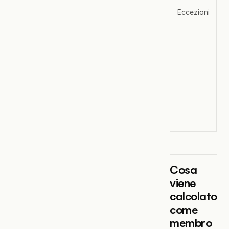
Eccezioni
I
p
p
l
q
m
f
g
s
v
c
Cosa
viene
calcolato
come
membro