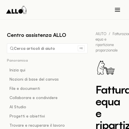
AIUTO
/
Fatturazi
Centro assistenza ALLO
equa e
ripartizione
Cerca articoli di aiuto
⌘K
proporzionale
Panoramica
Inizia qui
Nozioni di base del canvas
Fattur
File e documenti
equa
Collaborare e condividere
AI Studio
e
Progetti e obiettivi
riparti
Trovare e recuperare il lavoro