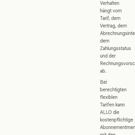
Verhalten
hängt vom
Tarif, dem
Vertrag, dem
Abrechnungsinter
dem
Zahlungsstatus
und der
Rechnungsvorsc
ab.
Bei
berechtigten
flexiblen
Tarifen kann
ALLO die
kostenpflichtige
Abonnementme
mit den