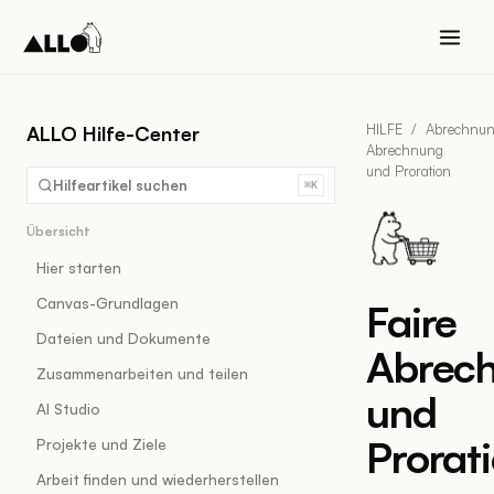
HILFE
/
Abrechnu
ALLO Hilfe-Center
Abrechnung
und Proration
Hilfeartikel suchen
⌘K
Übersicht
Hier starten
Canvas-Grundlagen
Faire
Dateien und Dokumente
Abrec
Zusammenarbeiten und teilen
und
AI Studio
Prorat
Projekte und Ziele
Arbeit finden und wiederherstellen