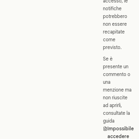
accesso, le
notifiche
potrebbero
non essere
recapitate
come
previsto.
Se è
presente un
commento o
una
menzione ma
non riuscite
ad aprirli,
consultate la
guida
Impossibile
accedere