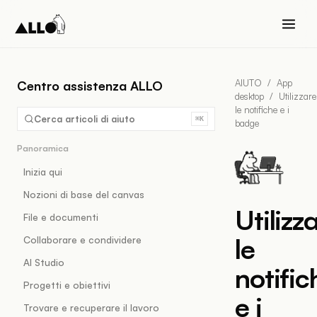
AIUTO
/
App
Centro assistenza ALLO
desktop
/
Utilizzare
le notifiche e i
Cerca articoli di aiuto
⌘K
badge
Panoramica
Inizia qui
Nozioni di base del canvas
Utilizz
File e documenti
le
Collaborare e condividere
AI Studio
notific
Progetti e obiettivi
e i
Trovare e recuperare il lavoro