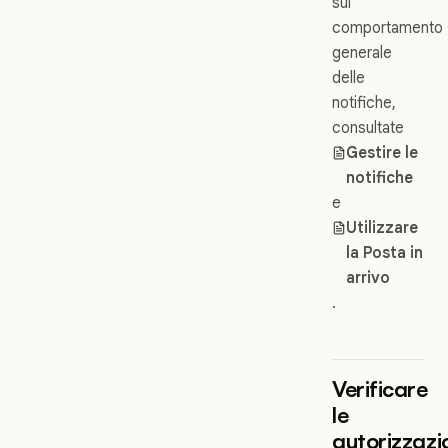
sul
comportamento
generale
delle
notifiche,
consultate
Gestire le
notifiche
e
Utilizzare
la Posta in
arrivo
.
Verificare
le
autorizzazi