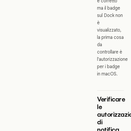
è corretto
ma il badge
sul Dock non
è
visualizzato,
la prima cosa
da
controllare è
l'autorizzazione
per i badge
in macOS.
Verificare
le
autorizzazi
di
notifica