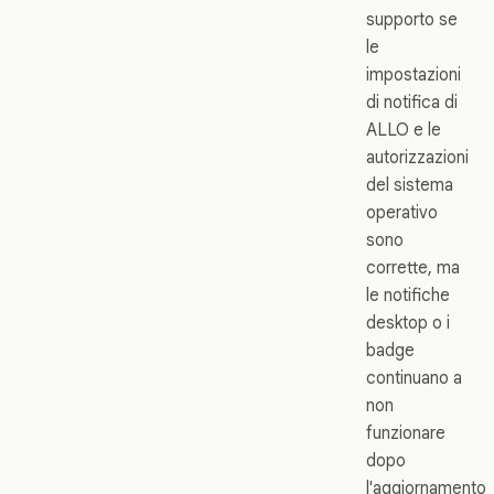
supporto se
le
impostazioni
di notifica di
ALLO e le
autorizzazioni
del sistema
operativo
sono
corrette, ma
le notifiche
desktop o i
badge
continuano a
non
funzionare
dopo
l'aggiornamento