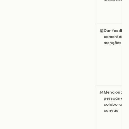
Dar feedbac
comentários
menções
Mencionar
pessoas e
colaborador
canvas