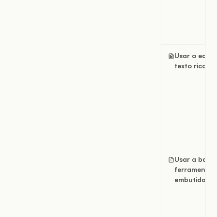
Usar o edito
texto rico
Usar a barra
ferramentas
embutida