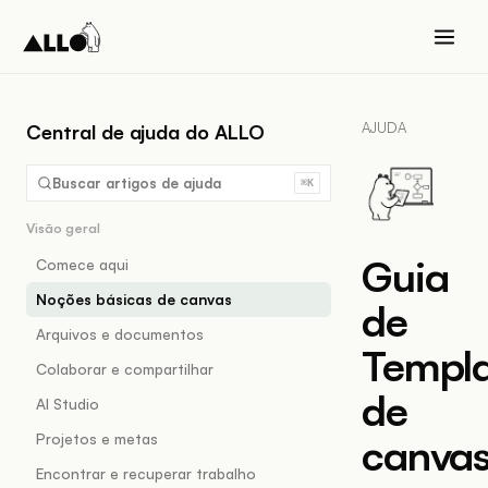
AJUDA
Central de ajuda do ALLO
Buscar artigos de ajuda
⌘K
Visão geral
Guia
Comece aqui
Noções básicas de canvas
de
Arquivos e documentos
Templa
Colaborar e compartilhar
de
AI Studio
Projetos e metas
canva
Encontrar e recuperar trabalho