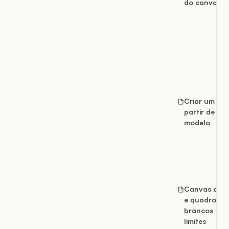
do canvas
Criar um ca
partir de um
modelo
Canvas de p
e quadros
brancos sem
limites