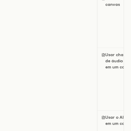
canvas
Usar chama
de áudio e v
em um canv
Usar o AI St
em um canv