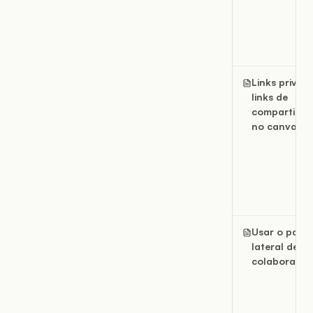
Links privad
links de
compartilha
no canvas
Usar o paine
lateral de
colaboraçã