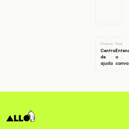
Previous
Next
Central
Enten
de
o
ajuda
canva