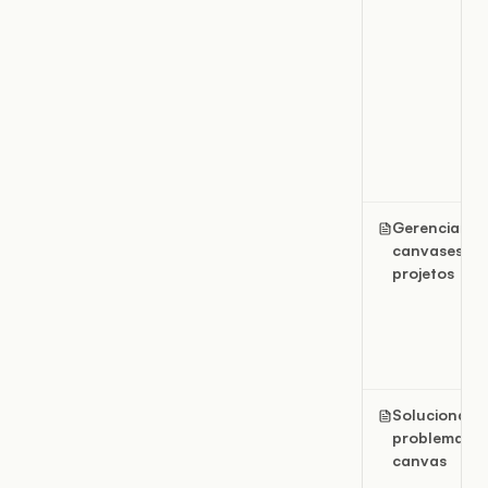
Gerenciar
canvases e
projetos
Solucionar
problemas n
canvas