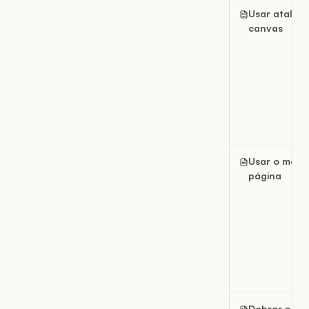
Usar atalho
canvas
Usar o menu
página
Dobrar pági