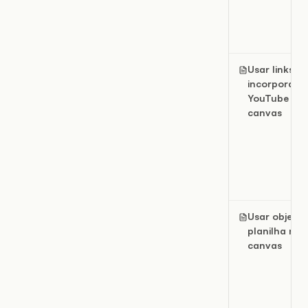
Usar links e 
incorporado
YouTube em
canvas
Usar objetos
planilha no
canvas