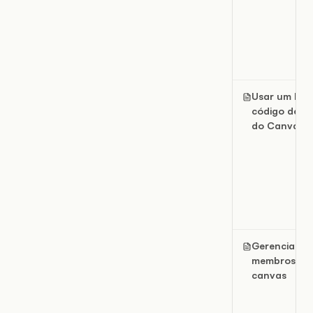
Usar um PIN
código de a
do Canvas
Gerenciar
membros do
canvas