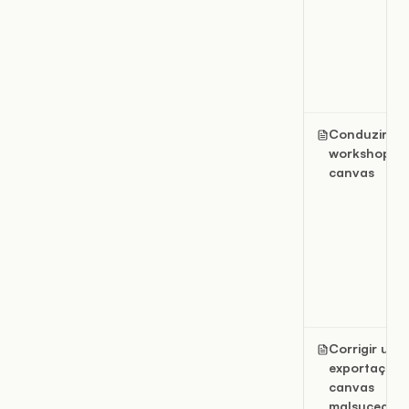
Conduzir u
workshop e
canvas
Corrigir uma
exportação 
canvas
malsucedida