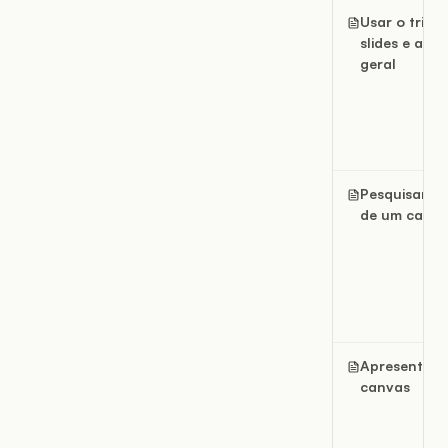
Usar o trilho
slides e a vi
geral
Pesquisar d
de um canva
Apresentar 
canvas