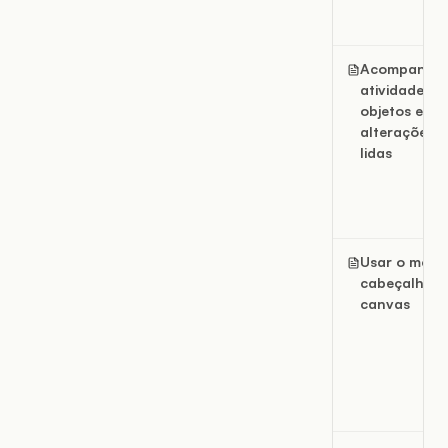
Acompanha
atividade de
objetos e
alterações 
lidas
Usar o menu
cabeçalho d
canvas