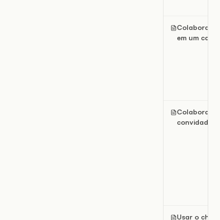
Colaborar a
em um canv
Colaborar 
convidados
Usar o chat