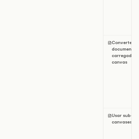
Converter u
documento
carregado 
canvas
Usar sub-
canvases