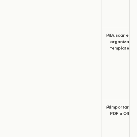
Buscar e
organizar
templates
Importar ar
PDF e Office