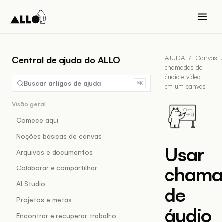
AJUDA
/
Canvas
Central de ajuda do ALLO
chamadas de
áudio e vídeo
Buscar artigos de ajuda
⌘K
em um canvas
Visão geral
Comece aqui
Noções básicas de canvas
Usar
Arquivos e documentos
chama
Colaborar e compartilhar
AI Studio
de
Projetos e metas
áudio
Encontrar e recuperar trabalho