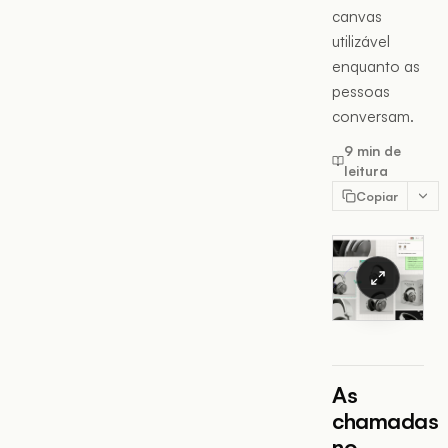
canvas
utilizável
enquanto as
pessoas
conversam.
9 min de
leitura
Copiar
As
chamadas
no