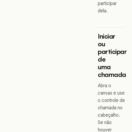
participar
dela.
Iniciar
ou
participar
de
uma
chamada
Abra o
canvas e use
o controle de
chamada no
cabeçalho.
Se não
houver