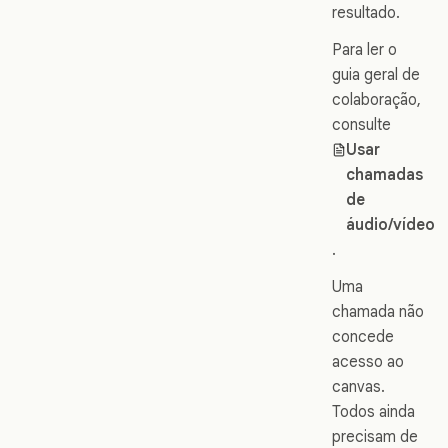
resultado.
Para ler o
guia geral de
colaboração,
consulte
Usar
chamadas
de
áudio/vídeo
.
Uma
chamada não
concede
acesso ao
canvas.
Todos ainda
precisam de