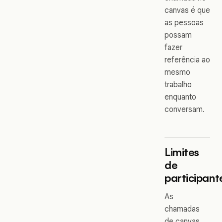
canvas é que
as pessoas
possam
fazer
referência ao
mesmo
trabalho
enquanto
conversam.
Limites
de
participant
As
chamadas
de canvas