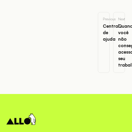
Previous
Next
Central
Quan
de
você
ajuda
não
conse
acess
seu
traba