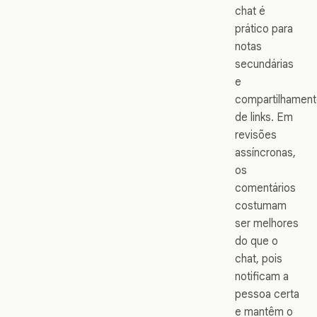
chat é
prático para
notas
secundárias
e
compartilhamen
de links. Em
revisões
assíncronas,
os
comentários
costumam
ser melhores
do que o
chat, pois
notificam a
pessoa certa
e mantêm o