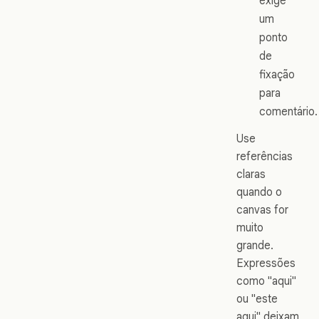
exige
um
ponto
de
fixação
para
comentário.
Use
referências
claras
quando o
canvas for
muito
grande.
Expressões
como "aqui"
ou "este
aqui" deixam