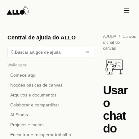
AJUDA
/
Canvas
Central de ajuda do ALLO
o chat do
canvas
Buscar artigos de ajuda
⌘K
Visão geral
Comece aqui
Noções básicas de canvas
Usar
Arquivos e documentos
o
Colaborar e compartilhar
chat
AI Studio
do
Projetos e metas
Encontrar e recuperar trabalho