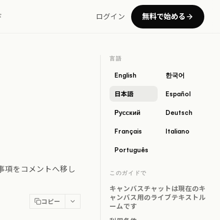
無料で始める
ド
ログイン
言語
English
한국어
日本語
Español
Русский
Deutsch
Français
Italiano
Português
事項をコメントへ移し
このガイドで
キャンバスチャットは現在のキ
ャンバス用のライブテキストル
コピー
ームです