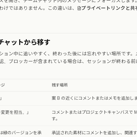
スを開き、チームチャット内のメッセージにフォーカスします
わけではありません。この違いは、
プライベートリンクと共
チャットから移す
ション中に追いやすく、終わった後には忘れやすい場所です。
認、ブロッカーが含まれている場合は、セッションが終わる前
ージ
残す場所
。」
案 B の近くにコメントまたはメモを追加し
ピー変更を担当。」
コメントまたはプロジェクトキャンバスで Mi
す。
は緑のバージョンを承
承認された素材にコメントを追加し、関連