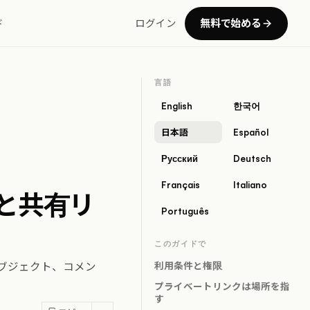
無料で始める
ド
ログイン
言語
English
한국어
日本語
Español
Русский
Deutsch
Français
Italiano
と共有リ
Português
このガイドで
ブジェクト、コメン
利用条件と権限
プライベートリンクは場所を指
す