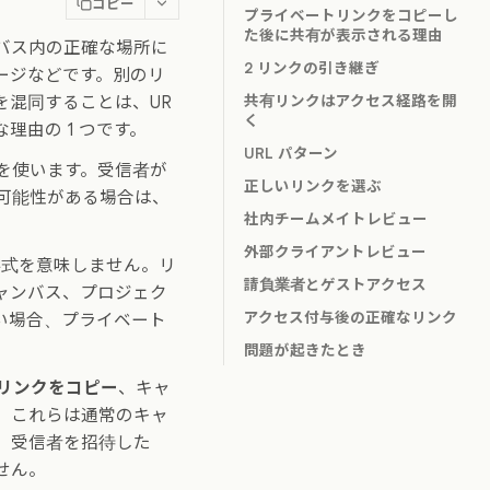
コピー
プライベートリンクをコピーし
た後に共有が表示される理由
ンバス内の正確な場所に
2 リンクの引き継ぎ
ージなどです。別のリ
共有リンクはアクセス経路を開
を混同することは、UR
く
理由の 1 つです。
URL パターン
を使います。受信者が
正しいリンクを選ぶ
可能性がある場合は、
社内チームメイトレビュー
外部クライアントレビュー
形式を意味しません。リ
請負業者とゲストアクセス
ャンバス、プロジェク
アクセス付与後の正確なリンク
い場合、プライベート
問題が起きたとき
リンクをコピー
、キャ
。これらは通常のキャ
。受信者を招待した
せん。