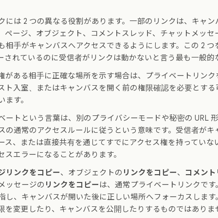
クには 2 つの異なる役割があります。一部のリンクは、キャ
。ページ、オブジェクト、コメントスレッド、チャットメッセ
も相手がキャンバスへアクセスできるようにします。この 2 つ
ピーされているのに受信者がリンクは動かないと言う最も一般的な
権がある相手に正確な場所を示す場合は、プライベートリンク
スト入室、またはキャンバスを開く前の権限確認を必要とする
います。
ベートという言葉は、別のプライバシーモードや秘密の URL 
スの通常のアクセスルールに従うという意味です。受信者がキ
ース、または直接共有を通じてすでにアクセス権を持っていな
セスエラーになることがあります。
ジリンクをコピー
、オブジェクトの
リンクをコピー
、
コメント
メッセージの
リンクをコピー
は、通常プライベートリンクです
指し、キャンバスが開いた後に正しい場所へフォーカスします
限を変更したり、キャンバスを公開したりするものではありま