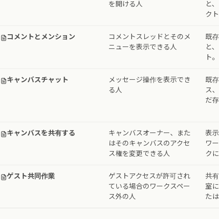
を開ける人
と、
クト
コメントとメンション
コメントスレッドとそのメ
既存
ニューを表示できる人
と、
ト。
キャンバスチャット
メッセージ操作を表示でき
既存
る人
ス、
だ存
キャンバスを共有する
キャンバスオーナー、また
表示
はそのキャンバスのアクセ
ワー
ス権を変更できる人
クに
ゲスト共同作業
ゲストアクセスが許可され
共有
ている場合のワークスペー
室に必
ス外の人
たは