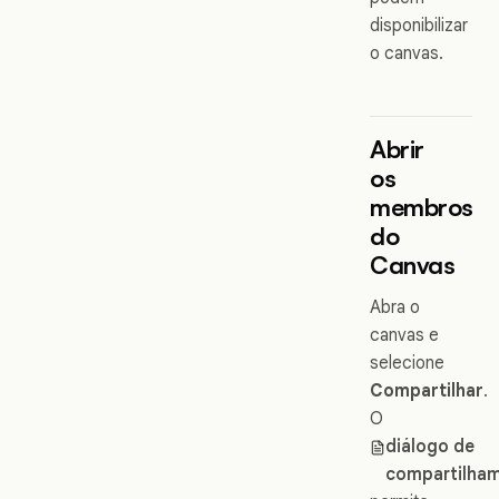
disponibilizar
o canvas.
Abrir
os
membros
do
Canvas
Abra o
canvas e
selecione
Compartilhar
.
O
diálogo de
compartilha