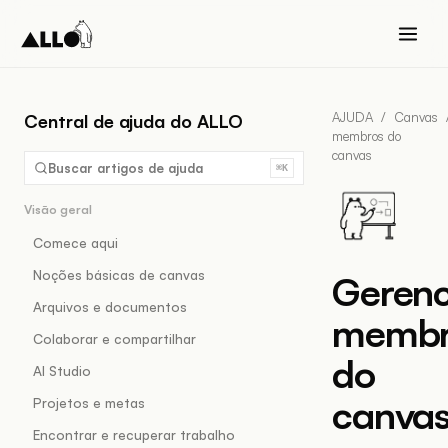
AJUDA
/
Canvas
Central de ajuda do ALLO
membros do
canvas
Buscar artigos de ajuda
⌘K
Visão geral
Comece aqui
Noções básicas de canvas
Gerenc
Arquivos e documentos
membr
Colaborar e compartilhar
do
AI Studio
canva
Projetos e metas
Encontrar e recuperar trabalho