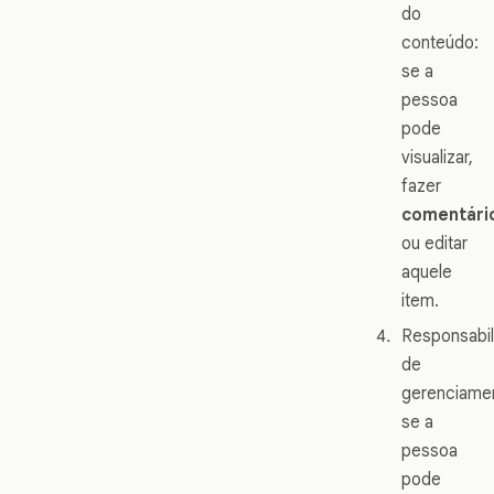
do
conteúdo:
se a
pessoa
pode
visualizar,
fazer
comentári
ou editar
aquele
item.
Responsabil
de
gerenciame
se a
pessoa
pode