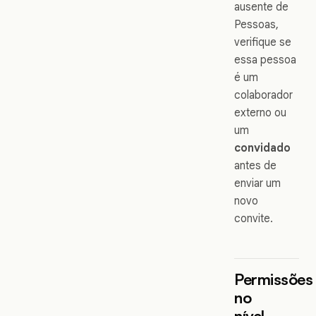
ausente de
Pessoas,
verifique se
essa pessoa
é um
colaborador
externo ou
um
convidado
antes de
enviar um
novo
convite.
Permissões
no
nível