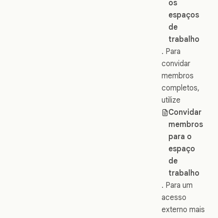
os
espaços
de
trabalho
. Para
convidar
membros
completos,
utilize
Convidar
membros
para o
espaço
de
trabalho
. Para um
acesso
externo mais