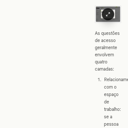
As questões
de acesso
geralmente
envolvem
quatro
camadas:
Relacionam
com o
espaço
de
trabalho:
se a
pessoa