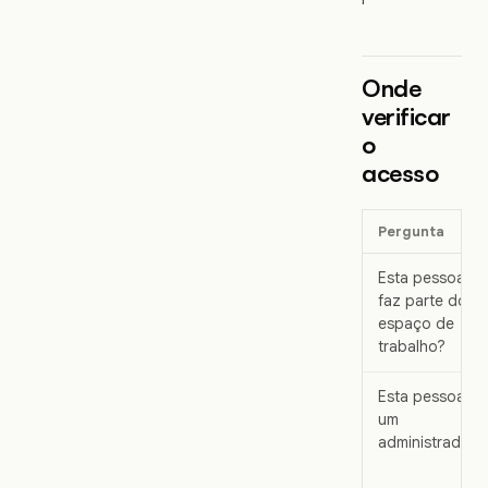
Onde
verificar
o
acesso
Pergunta
Esta pessoa
faz parte do
espaço de
trabalho?
Esta pessoa é
um
administrador?