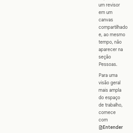
um revisor
em um
canvas
compartilhado
e, ao mesmo
tempo, não
aparecer na
seção
Pessoas.
Para uma
visão geral
mais ampla
do espaço
de trabalho,
comece
com
Entender