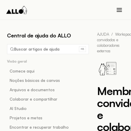
AJUDA
/
Workspa
Central de ajuda do ALLO
convidados e
colaboradores
Buscar artigos de ajuda
⌘K
externos
Visão geral
Comece aqui
Noções básicas de canvas
Membr
Arquivos e documentos
convid
Colaborar e compartilhar
AI Studio
e
Projetos e metas
colabo
Encontrar e recuperar trabalho