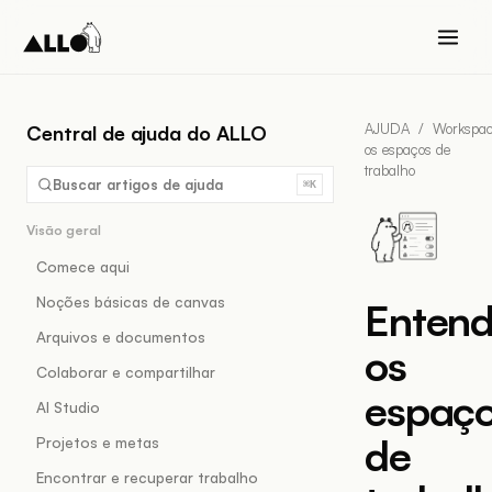
AJUDA
/
Workspa
Central de ajuda do ALLO
os espaços de
trabalho
Buscar artigos de ajuda
⌘K
Visão geral
Comece aqui
Noções básicas de canvas
Entend
Arquivos e documentos
os
Colaborar e compartilhar
espaç
AI Studio
de
Projetos e metas
Encontrar e recuperar trabalho