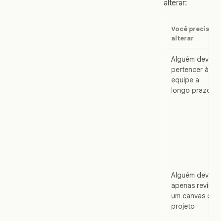
alterar:
Você precisa
alterar
Alguém deve
pertencer à
equipe a
longo prazo
Alguém deve
apenas revisar
um canvas ou
projeto