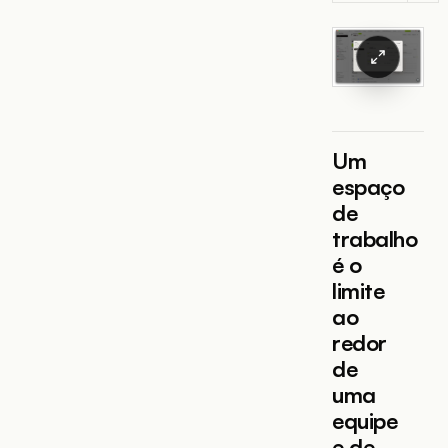
Um
espaço
de
trabalho
é o
limite
ao
redor
de
uma
equipe
e de