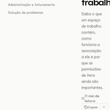
trabal
Administração e faturamento
Solução de problemas
Saiba o que
um espaço
de trabalho
contém,
como
funciona a
associação
a ele e por
que as
permissões
de itens
ainda são
importantes.
11 min de
leitura
Copiar