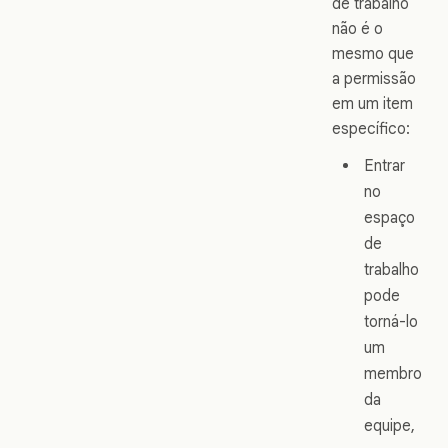
de trabalho
não é o
mesmo que
a permissão
em um item
específico:
Entrar
no
espaço
de
trabalho
pode
torná-lo
um
membro
da
equipe,