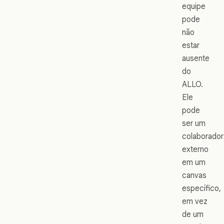
equipe
pode
não
estar
ausente
do
ALLO.
Ele
pode
ser um
colaborador
externo
em um
canvas
específico,
em vez
de um