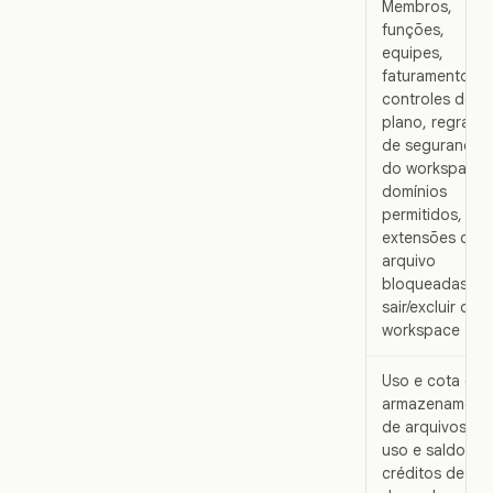
Membros,
funções,
equipes,
faturamento,
controles do
plano, regras
de segurança
do workspace,
domínios
permitidos,
extensões de
arquivo
bloqueadas ou
sair/excluir o
workspace
Uso e cota do
armazenament
de arquivos, o
uso e saldo do
créditos de IA