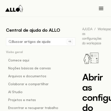
AJUDA
/
Workspa
Central de ajuda do ALLO
as
configurações
Buscar artigos de ajuda
⌘K
do workspace
Visão geral
Comece aqui
Noções básicas de canvas
Abrir
Arquivos e documentos
as
Colaborar e compartilhar
AI Studio
config
Projetos e metas
do
Encontrar e recuperar trabalho