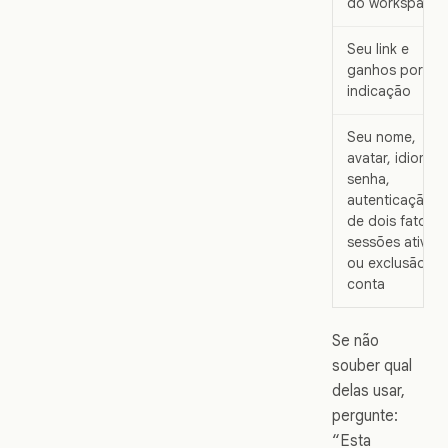
do workspace
Seu link e
ganhos por
indicação
Seu nome,
avatar, idioma,
senha,
autenticação
de dois fatores
sessões ativas
ou exclusão da
conta
Se não
souber qual
delas usar,
pergunte:
“Esta