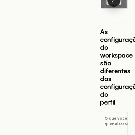
As
configuraç
do
workspace
são
diferentes
das
configuraç
do
perfil
O que você
quer alterar