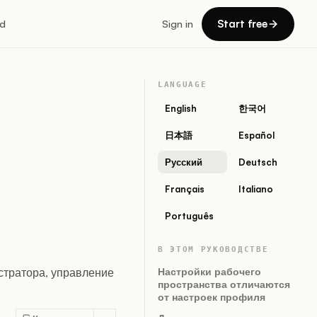
Start free
d
Sign in
LANGUAGE
English
한국어
日本語
Español
Русский
Deutsch
Français
Italiano
Português
В ЭТОМ РУКОВОДСТВЕ
стратора, управление
Настройки рабочего
пространства отличаются
от настроек профиля