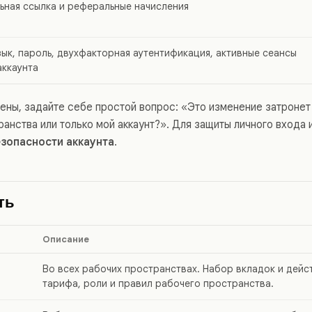
ная ссылка и реферальные начисления
язык, пароль, двухфакторная аутентификация, активные сеансы
аккаунта
рены, задайте себе простой вопрос: «Это изменение затронет
анства или только мой аккаунт?». Для защиты личного входа
езопасности аккаунта
.
ть
Описание
Во всех рабочих пространствах. Набор вкладок и дейс
тарифа, роли и правил рабочего пространства.