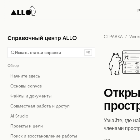
P
СПРАВКА
/
Works
Справочный центр ALLO
Искать статьи справки
⌘K
Обзор
Начните здесь
Основы canvas
Откры
Файлы и документы
прост
Совместная работа и доступ
AI Studio
Узнайте, где н
Проекты и цели
членами простр
Поиск и восстановление работы