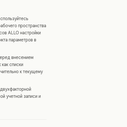
оспользуйтесь
рабочего пространства
йсов ALLO настройки
нкта параметров в
перед внесением
 как списки
ючительно к текущему
ы двухфакторной
ой учетной записи и