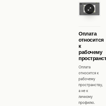
Оплата
относится
к
рабочему
пространс
Оплата
относится к
рабочему
пространству,
а не к
личному
профилю.