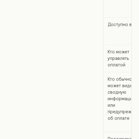
Доступно в
Кто может
управлять
оплатой
Кто обычно
может видеть
сводную
информацию
или
предупрежден
об оплате
Поддержка