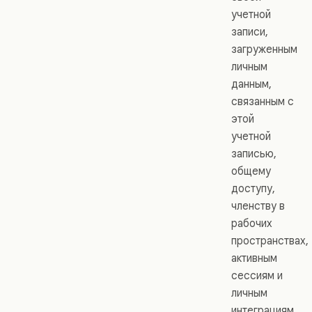
учетной
записи,
загруженным
личным
данным,
связанным с
этой
учетной
записью,
общему
доступу,
членству в
рабочих
пространствах,
активным
сессиям и
личным
интеграциям.