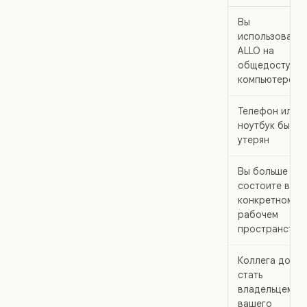
Вы
использовали
ALLO на
общедоступн
компьютере
Телефон или
ноутбук был
утерян
Вы больше не
состоите в
конкретном
рабочем
пространстве
Коллега долж
стать
владельцем
вашего