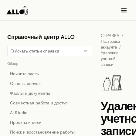
СПРАВКА
/
Справочный центр ALLO
Настройки
аккаунта
/
Искать статьи справки
⌘K
Удаление
учетной
Обзор
записи
Начните здесь
Основы canvas
Файлы и документы
Удале
Совместная работа и доступ
AI Studio
учетн
Проекты и цели
запис
Поиск и восстановление работы