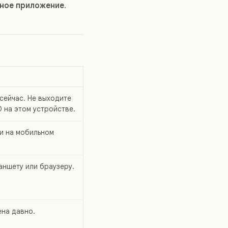
ьное приложение
.
сейчас. Не выходите
O на этом устройстве.
ли на мобильном
аншету или браузеру.
ена давно.