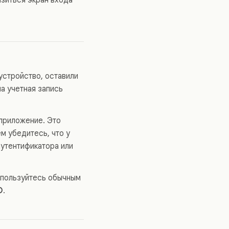
устройство, оставили
а учетная запись
 приложение. Это
м убедитесь, что у
аутентификатора или
оспользуйтесь обычным
O
.