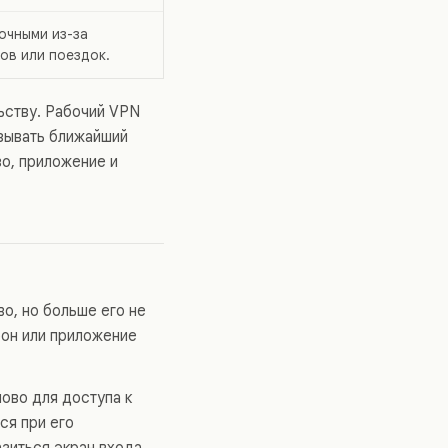
очными из-за
ов или поездок.
льству. Рабочий VPN
азывать ближайший
о, приложение и
о, но больше его не
фон или приложение
ово для доступа к
ся при его
азиться экран входа