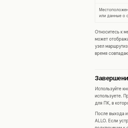
Местоположе
или данные о 
Относитесь к м
может отобража
узел маршрутиз
время совпадают
Завершени
Используйте кно
используете. П
для ПК, в кото
После выхода и
ALLO. Если уст
подключении к 