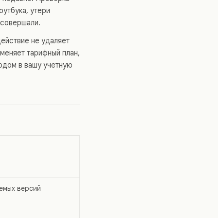
утбука, утери
 совершали.
действие не удаляет
тменяет тарифный план,
ходом в вашу учетную
емых версий