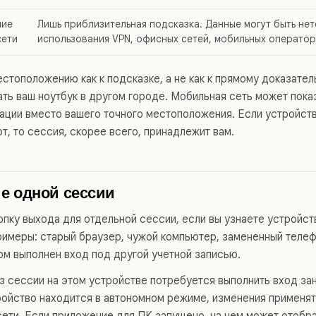
ние
Лишь приблизительная подсказка. Данные могут быть нет
сети
использования VPN, офисных сетей, мобильных оператор
естоположению как к подсказке, а не как к прямому доказате
ть ваш ноутбук в другом городе. Мобильная сеть может пок
ации вместо вашего точного местоположения. Если устройств
, то сессия, скорее всего, принадлежит вам.
е одной сессии
пку выхода для отдельной сессии, если вы узнаете устройств
римеры: старый браузер, чужой компьютер, замененный теле
ром выполнен вход под другой учетной записью.
з сессии на этом устройстве потребуется выполнить вход зан
ройство находится в автономном режиме, изменения применят
сети. Если приложение для ПК запущено, на нем может отобр