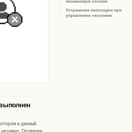
незнакомую сессию
Устранение неполадок при
управлении сессиями
 выполнен
котором в данный
о недавно. Проверка