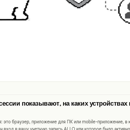
сессии показывают, на каких устройствах
: это браузер, приложение для ПК или mobile-приложение, в 
н вход в вашу учетную запись ALLO или которое было активн