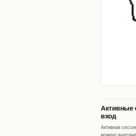
Активные 
вход
Активная сессия
момент выполне