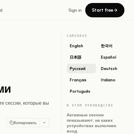
Start free
d
Sign in
LANGUAGE
English
한국어
日本語
Español
Русский
Deutsch
Français
Italiano
ми
Português
те сессии, которые вы
В ЭТОМ РУКОВОДСТВЕ
Активные сессии
показывают, на каких
Копировать
устройствах выполнен
вход