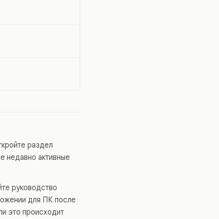
ткройте раздел
ие недавно активные
йте руководство
иложении для ПК после
сли это происходит