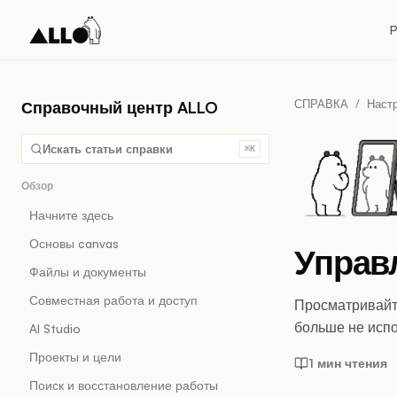
P
СПРАВКА
/
Настр
Справочный центр ALLO
Искать статьи справки
⌘K
Обзор
Начните здесь
Основы canvas
Управ
Файлы и документы
Совместная работа и доступ
Просматривайте
больше не испо
AI Studio
Проекты и цели
1 мин чтения
Поиск и восстановление работы