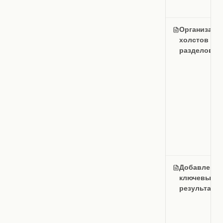
Организаци
холстов и
разделов
Добавление
ключевых
результато