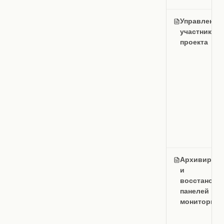
Управление
участникам
проекта
Архивирова
и
восстановл
панелей
мониторинг