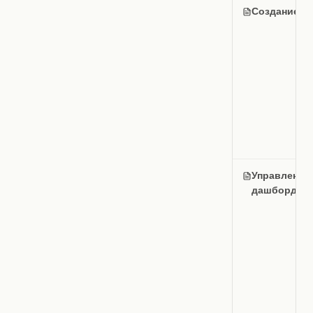
Создание ц
Управление
дашбордам