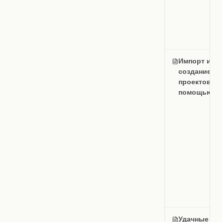
Импорт и
создание
проектов с
помощью И
Удачные и