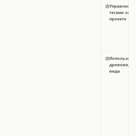
Управление
тегами холс
проекте
Использова
древовидно
вида