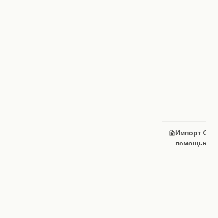
Импорт OKR
помощью И