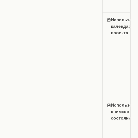
Использова
календаря
проекта
Использова
снимков
состояния