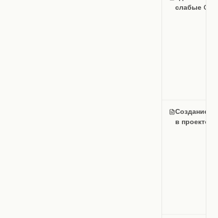
слабые OKR
Создание х
в проекте