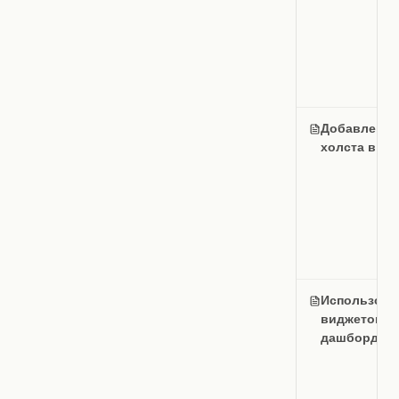
Добавление
холста в пр
Использова
виджетов
дашборда