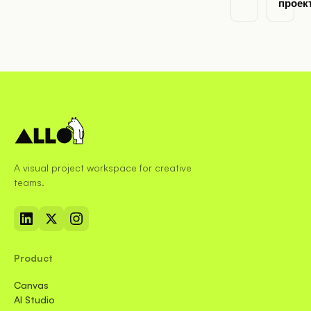
проек
A visual project workspace for creative
teams.
Product
Canvas
AI Studio