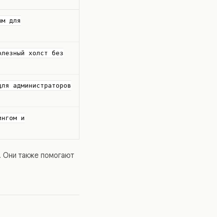
ым для
олезный холст без
для администраторов
ингом и
. Они также помогают