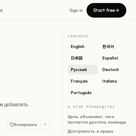
Start free
d
Sign in
LANGUAGE
English
한국어
日本語
Español
Русский
Deutsch
Français
Italiano
Português
ем добавлять
В ЭТОМ РУКОВОДСТВЕ
Цель объясняет, чего
пытается достичь команда
Копировать
Доступность и права