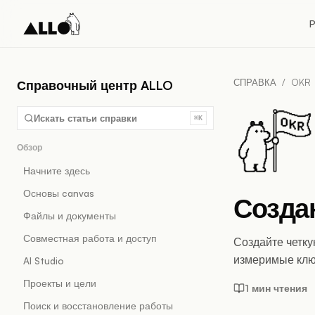
P
СПРАВКА
/
OKR
Справочный центр ALLO
Искать статьи справки
⌘K
Обзор
Начните здесь
Основы canvas
Созда
Файлы и документы
Совместная работа и доступ
Создайте четку
измеримые клю
AI Studio
Проекты и цели
1 мин чтения
Поиск и восстановление работы