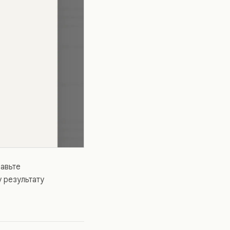
бавьте
у результату