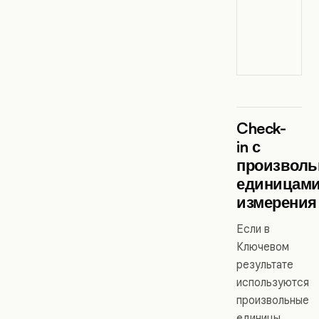
Check-
in с
произвол
единицам
измерения
Если в
Ключевом
результате
используются
произвольные
единицы