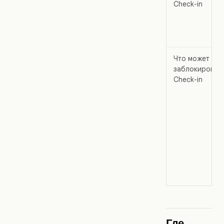
Check-in
Что может
заблокироват
Check-in
Где