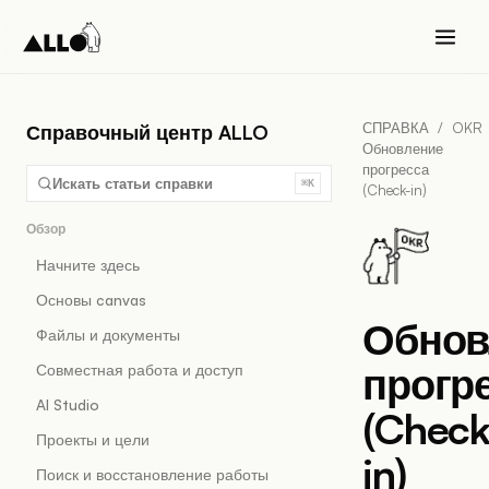
СПРАВКА
/
OKR
Справочный центр ALLO
Обновление
прогресса
Искать статьи справки
⌘K
(Check-in)
Обзор
Начните здесь
Основы canvas
Обнов
Файлы и документы
прогр
Совместная работа и доступ
AI Studio
(Check
Проекты и цели
in)
Поиск и восстановление работы