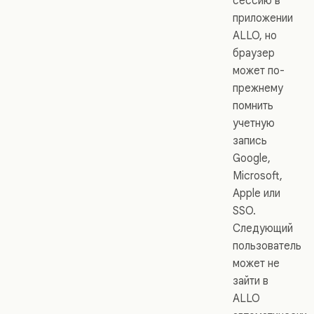
сессию в
приложении
ALLO, но
браузер
может по-
прежнему
помнить
учетную
запись
Google,
Microsoft,
Apple или
SSO.
Следующий
пользователь
может не
зайти в
ALLO