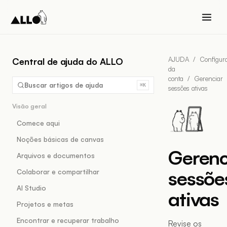
AJUDA
/
Configur
Central de ajuda do ALLO
da
conta
/
Gerenciar
Buscar artigos de ajuda
⌘K
sessões ativas
Visão geral
Comece aqui
Noções básicas de canvas
Gerenc
Arquivos e documentos
sessõe
Colaborar e compartilhar
AI Studio
ativas
Projetos e metas
Encontrar e recuperar trabalho
Revise os