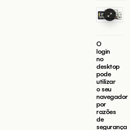
O
login
no
desktop
pode
utilizar
o seu
navegador
por
razões
de
segurança