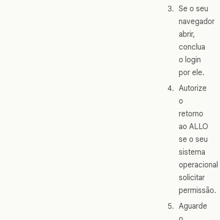
Se o seu
navegador
abrir,
conclua
o login
por ele.
Autorize
o
retorno
ao ALLO
se o seu
sistema
operacional
solicitar
permissão.
Aguarde
o