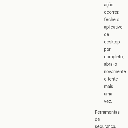
ação
ocorrer,
feche o
aplicativo
de
desktop
por
completo,
abra-o
novamente
e tente
mais
uma
vez.
Ferramentas
de
segurança,