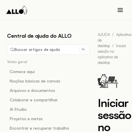
AJUDA
/
Aplicativo
Central de ajuda do ALLO
de
desktop
/
Iniciar
Buscar artigos de ajuda
⌘K
sessão no
aplicativo de
Visão geral
desktop
Comece aqui
Noções básicas de canvas
Arquivos e documentos
Iniciar
Colaborar e compartilhar
AI Studio
sessão
Projetos e metas
no
Encontrar e recuperar trabalho