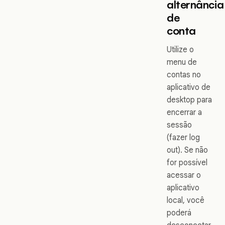
alternância
de
conta
Utilize o
menu de
contas no
aplicativo de
desktop para
encerrar a
sessão
(fazer log
out). Se não
for possível
acessar o
aplicativo
local, você
poderá