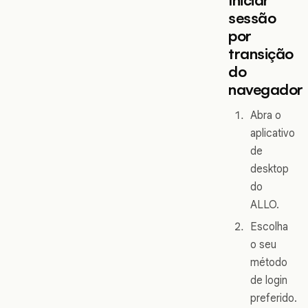
sessão
por
transição
do
navegador
Abra o
aplicativo
de
desktop
do
ALLO.
Escolha
o seu
método
de login
preferido.