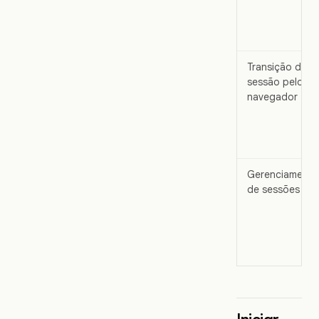
Transição de
sessão pelo
navegador
Gerenciamento
de sessões
Iniciar