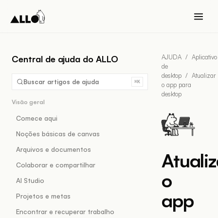
AJUDA
/
Aplicativo
Central de ajuda do ALLO
de
desktop
/
Atualizar
Buscar artigos de ajuda
⌘K
o app para
desktop
Visão geral
Comece aqui
Noções básicas de canvas
Arquivos e documentos
Atualiz
Colaborar e compartilhar
o
AI Studio
app
Projetos e metas
Encontrar e recuperar trabalho