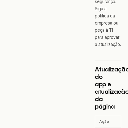
segurança.
Siga a
política da
empresa ou
peça à TI
para aprovar
a atualização.
Atualizaçã
do
app e
atualizaçã
da
página
Ação
O