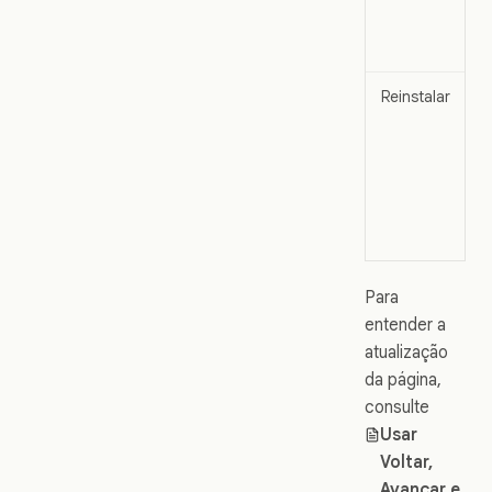
d
Reinstalar
S
a
u
c
b
Para
entender a
atualização
da página,
consulte
Usar
Voltar,
Avançar e