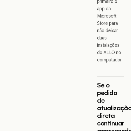
primeiro o
app da
Microsoft
Store para
não deixar
duas
instalações
do ALLO no
computador.
Se o
pedido
de
atualizaçã
direta
continuar
aparecend