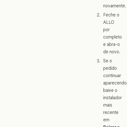
novamente.
Feche o
ALLO
por
completo
e abra-o
de novo.
Se o
pedido
continuar
aparecendo
baixe o
instalador
mais
recente
em