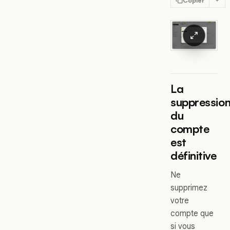
Copier
La
suppressio
du
compte
est
définitive
Ne
supprimez
votre
compte que
si vous