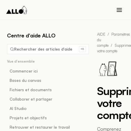
AIDE
/
Paramètres
Centre d'aide ALLO
du
compte
/
Supprime
Rechercher des articles d'aide
⌘K
votre compte
Vue d'ensemble
Commencer ici
Bases du canvas
Suppr
Fichiers et documents
votre
Collaborer et partager
AI Studio
compt
Projets et objectifs
Retrouver et restaurer le travail
Comprenez