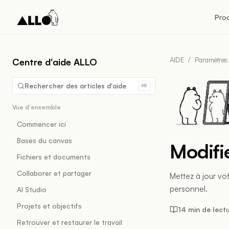
Pro
AIDE
/
Paramètres
Centre d'aide ALLO
Rechercher des articles d'aide
⌘K
Vue d'ensemble
Commencer ici
Bases du canvas
Modifie
Fichiers et documents
Collaborer et partager
Mettez à jour vo
personnel.
AI Studio
Projets et objectifs
14 min de lect
Retrouver et restaurer le travail