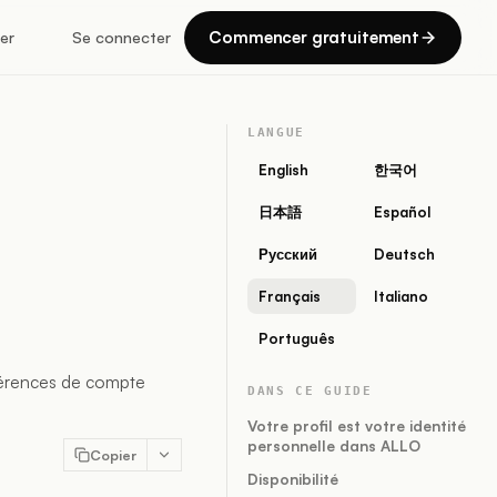
Commencer gratuitement
er
Se connecter
LANGUE
English
한국어
日本語
Español
Русский
Deutsch
Français
Italiano
Português
éférences de compte
DANS CE GUIDE
Votre profil est votre identité
personnelle dans ALLO
Copier
Disponibilité