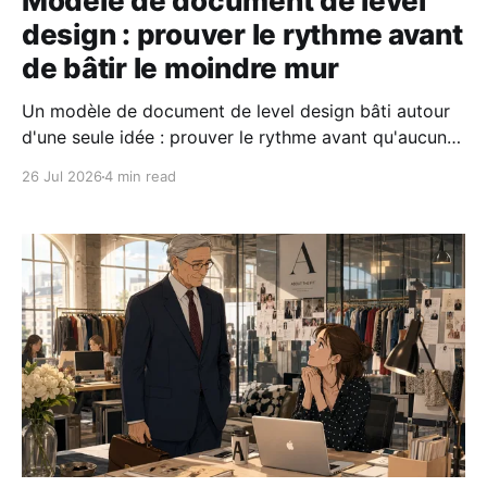
Modèle de document de level
design : prouver le rythme avant
de bâtir le moindre mur
Un modèle de document de level design bâti autour
d'une seule idée : prouver le rythme avant qu'aucune
géométrie n'existe. Copiez le canvas ALLO gratuit,
26 Jul 2026
4 min read
avec sa LDD d'une page, son beat chart et son
blockout annoté.