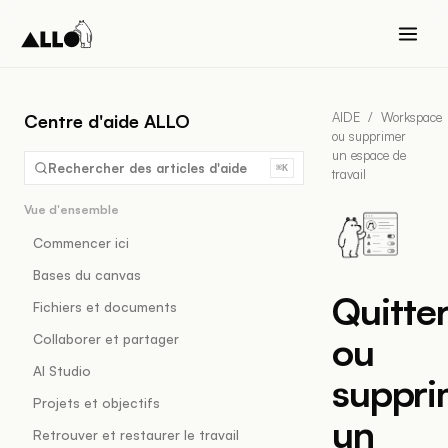
AIDE
/
Workspace
Centre d'aide ALLO
ou supprimer
un espace de
Rechercher des articles d'aide
⌘K
travail
Vue d'ensemble
Commencer ici
Bases du canvas
Quitte
Fichiers et documents
ou
Collaborer et partager
AI Studio
suppri
Projets et objectifs
un
Retrouver et restaurer le travail