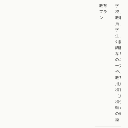
教育
学
プラ
校、
ン
教職
員、
学
生、
公開
講座
など
のニ
ーズ
や、
教育
用見
積書
（見
積依
頼）
の確
認