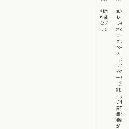
利用
無料
可能
およ
なプ
び有
ラン
料の
ワー
クス
ペー
ス
（プ
ラン
やロ
ール
（役
割）
によ
り利
用可
能な
機能
が一