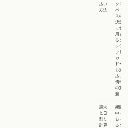
払い
クス
方法
ペー
スの
決済
に使
用す
るク
レジ
ット
カー
ドや
お支
払い
情報
の更
新
請求
期間
と日
中に
割り
おけ
計算
るメ