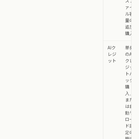
スフ
ァイ
ル容
量の
追加
購入
AIク
単発
レジ
のAI
ット
クレ
ジッ
トパ
ック
購
入、
また
は自
動リ
ロー
ド設
定の