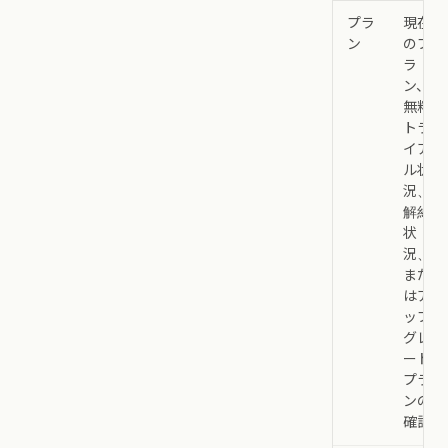
プラ
現在
ン
のプ
ラ
ン、
無料
トラ
イア
ル状
況、
解約
状
況、
また
はア
ップ
グレ
ード
プラ
ンの
確認