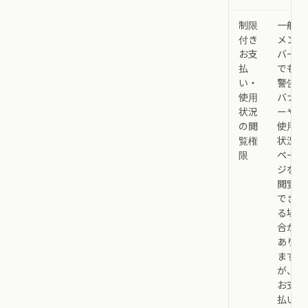
制限
一般
付き
メン
お支
バー
払
でも
い・
警告
使用
バナ
状況
ーや
の閲
使用
覧権
状況
限
ペー
ジを
閲覧
でき
る場
合が
あり
ます
が、
お支
払い