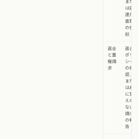
また
は調
達用
書類
の依
頼
返金
返金
と重
ポリ
複請
シー
求
の確
認、
また
は身
に覚
えの
ない
請求
の報
告