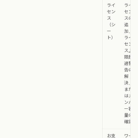
ライ
ライ
セン
セン
ス
スの
（シ
追
ー
加、
ト）
ライ
セン
ス上
限超
過警
告の
解
決、
また
はメ
ンバ
ー容
量の
確認
お支
ワー