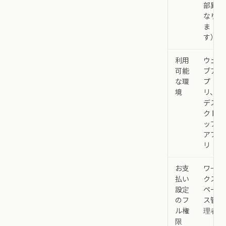
部異
なり
ま
す）
利用
ウェ
可能
ブア
な環
プ
境
リ、
デス
クト
ップ
アプ
リ
お支
ワー
払い
クス
設定
ペー
のフ
ス管
ル権
理者
限