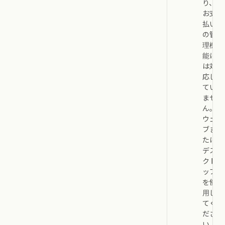
り、
お支
払い
の管
理機
能に
は対
応し
てい
ませ
ん。
ウェ
ブま
たは
デス
クト
ップ
を使
用し
てく
ださ
い。