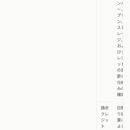
ンバ
ー、
プラ
ン、
スト
レー
ジ、
およ
びク
レジ
ット
の変
更の
仕組
みの
確認
請求
日割
クレ
り計
ジッ
算に
ト
よる