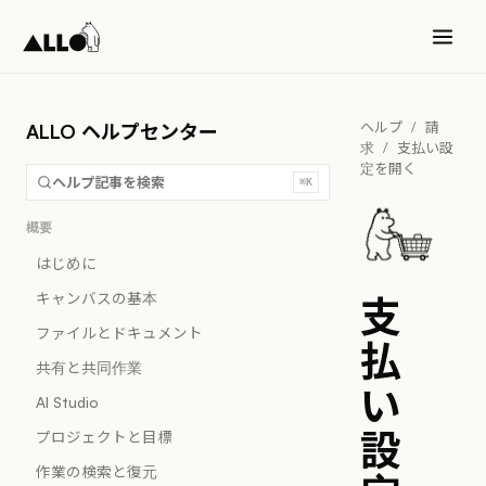
ヘルプ
/
請
ALLO ヘルプセンター
求
/
支払い設
定を開く
ヘルプ記事を検索
⌘K
概要
はじめに
キャンバスの基本
支
ファイルとドキュメント
払
共有と共同作業
い
AI Studio
設
プロジェクトと目標
作業の検索と復元