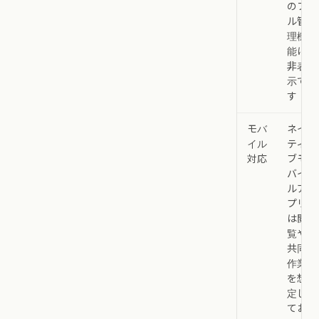
のフ
ル管
理機
能は
非表
示で
す
モバ
ネイ
イル
ティ
対応
ブモ
バイ
ルア
プリ
は閲
覧や
共同
作業
を想
定し
てお