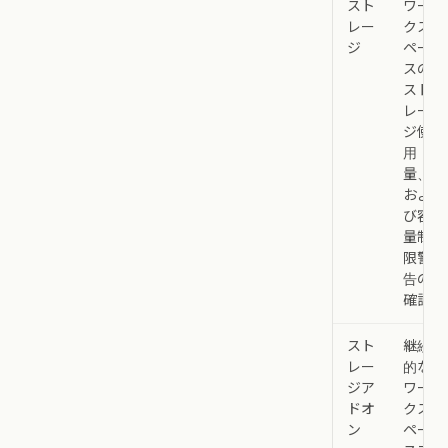
スト
ワー
レー
クス
ジ
ペー
スの
スト
レー
ジ使
用
量、
およ
び容
量制
限警
告の
確認
スト
継続
レー
的な
ジア
ワー
ドオ
クス
ン
ペー