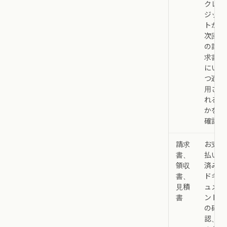
クレ
ジッ
トが
次回
の請
求書
にい
つ適
用さ
れる
かを
確認
請求
お支
書、
払い
領収
済み
書、
ドキ
見積
ュメ
書
ント
の確
認、