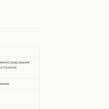
дминистрирования
 и политик
жении.