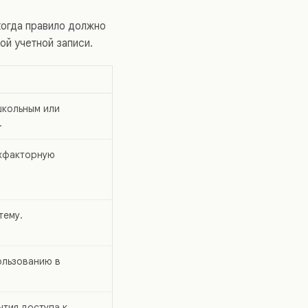
когда правило должно
ой учетной записи.
школьным или
.
ухфакторную
тему.
ользованию в
тия доступа к