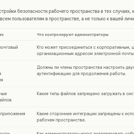
стройки безопасности рабочего пространства в тех случаях, 
всем пользователям в пространстве, а не только к вашей личн
ек
Что контролируют администраторы
почтовый
Кто может присоединиться с корпоративным, 
организационным адресом электронной почты
Должны ли члены пространства настроить дв
я
аутентификацию для продолжения работы.
ия
ные
Какие типы файлов запрещено загружать в сис
айлов
 приложения
Какие сторонние интеграции запрещены к исп
рабочем пространстве.
ности
Как администраторы могут анализировать собы