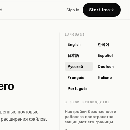
Start free
d
Sign in
LANGUAGE
English
한국어
日本語
Español
Русский
Deutsch
Français
Italiano
его
Português
В ЭТОМ РУКОВОДСТВЕ
решенные почтовые
Настройки безопасности
рабочего пространства
 расширения файлов,
защищают его границы