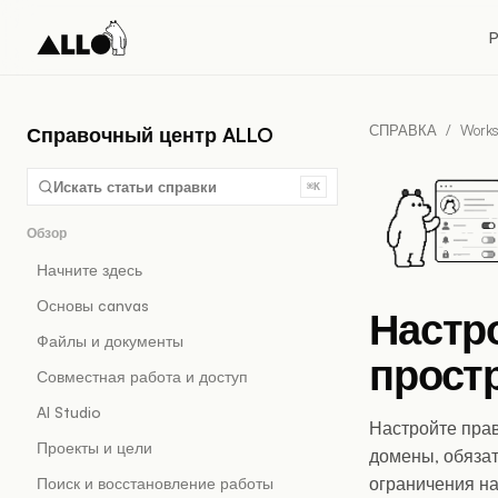
P
СПРАВКА
/
Works
Справочный центр ALLO
Искать статьи справки
⌘K
Обзор
Начните здесь
Основы canvas
Настр
Файлы и документы
прост
Совместная работа и доступ
AI Studio
Настройте пра
Проекты и цели
домены, обяза
ограничения на
Поиск и восстановление работы