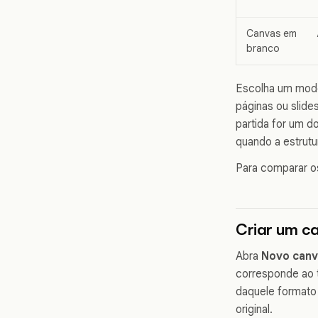
Canvas em
branco
Escolha um mode
páginas ou slide
partida for um 
quando a estrutur
Para comparar o
Criar um c
Abra
Novo can
corresponde ao 
daquele formato 
original.