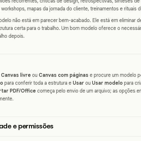
ões recorrentes, críticas de design, retrospectivas, sínteses de
orkshops, mapas da jornada do cliente, treinamentos e rituais 
odelo não está em parecer bem-acabado. Ele está em eliminar d
trutura certa para o trabalho. Um bom modelo oferece o necess
alho depois.
o
Canvas livre
ou
Canvas com páginas
e procure um modelo po
ão
para conferir toda a estrutura e
Usar
ou
Usar modelo
para cr
tar PDF/Office
começa pelo envio de um arquivo; as opções e
mente.
dade e permissões