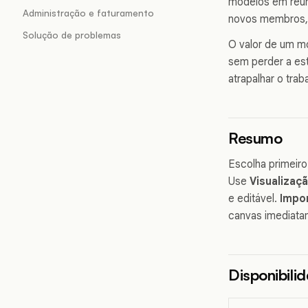
modelos em reuni
Administração e faturamento
novos membros, w
Solução de problemas
O valor de um m
sem perder a es
atrapalhar o trab
Resumo
Escolha primeir
Use
Visualizaç
e editável.
Impor
canvas imediata
Disponibili