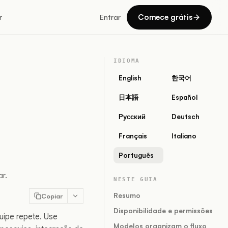
Comece grátis
r
Entrar
IDIOMA
English
한국어
日本語
Español
Русский
Deutsch
Français
Italiano
Português
r.
NESTE GUIA
Resumo
Copiar
Disponibilidade e permissões
quipe repete. Use
Modelos organizam o fluxo