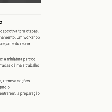
o
rospectiva tem etapas.
anhamento. Um workshop
planejamento reúne
e a miniatura parece
rradas dá mais trabalho
as, remova seções
gure o
entrarem, a preparação