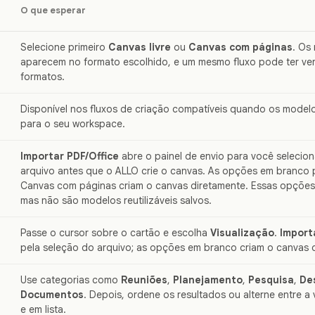
O que esperar
Selecione primeiro
Canvas livre
ou
Canvas com páginas
. Os
aparecem no formato escolhido, e um mesmo fluxo pode ter ve
formatos.
Disponível nos fluxos de criação compatíveis quando os modelo
para o seu workspace.
Importar PDF/Office
abre o painel de envio para você selecion
arquivo antes que o ALLO crie o canvas. As opções em branco p
Canvas com páginas criam o canvas diretamente. Essas opções 
mas não são modelos reutilizáveis salvos.
Passe o cursor sobre o cartão e escolha
Visualização
.
Import
pela seleção do arquivo; as opções em branco criam o canvas 
Use categorias como
Reuniões
,
Planejamento
,
Pesquisa
,
De
Documentos
. Depois, ordene os resultados ou alterne entre a
e em lista.