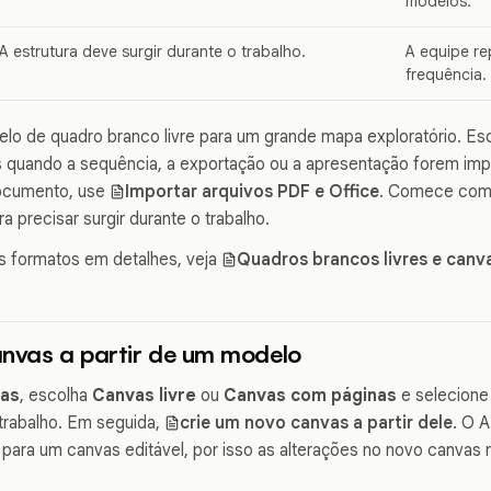
modelos.
A estrutura deve surgir durante o trabalho.
A equipe re
frequência.
lo de quadro branco livre para um grande mapa exploratório. E
s quando a sequência, a exportação ou a apresentação forem imp
documento, use
Importar arquivos PDF e Office
. Comece com
a precisar surgir durante o trabalho.
s formatos em detalhes, veja
Quadros brancos livres e can
anvas a partir de um modelo
vas
, escolha
Canvas livre
ou
Canvas com páginas
e selecione
trabalho. Em seguida,
crie um novo canvas a partir dele
. O 
para um canvas editável, por isso as alterações no novo canvas