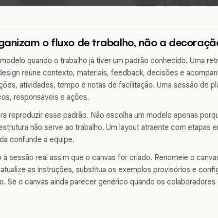
ganizam o fluxo de trabalho, não a decoraçã
odelo quando o trabalho já tiver um padrão conhecido. Uma ret
design reúne contexto, materiais, feedback, decisões e acomp
uções, atividades, tempo e notas de facilitação. Uma sessão de 
cos, responsáveis e ações.
ra reproduzir esse padrão. Não escolha um modelo apenas porqu
estrutura não serve ao trabalho. Um layout atraente com etapas e
inda confunde a equipe.
 à sessão real assim que o canvas for criado. Renomeie o canv
atualize as instruções, substitua os exemplos provisórios e confi
o. Se o canvas ainda parecer genérico quando os colaboradores 